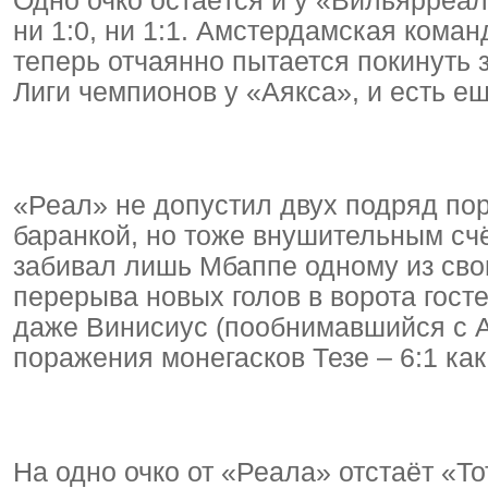
Одно очко остаётся и у «Вильярреа
ни 1:0, ни 1:1. Амстердамская кома
теперь отчаянно пытается покинуть 
Лиги чемпионов у «Аякса», и есть 
«Реал» не допустил двух подряд по
баранкой, но тоже внушительным сч
забивал лишь Мбаппе одному из сво
перерыва новых голов в ворота госте
даже Винисиус (пообнимавшийся с А
поражения монегасков Тезе – 6:1 как
На одно очко от «Реала» отстаёт «Т