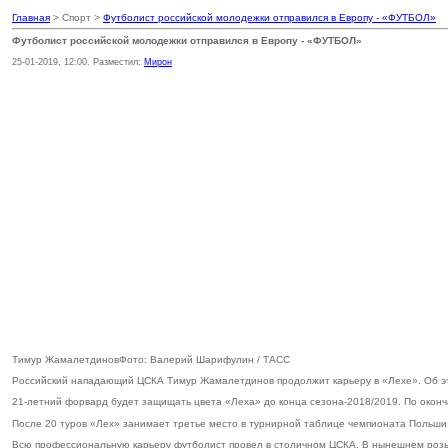
Главная
> Спорт >
Футболист российской молодежки отправился в Европу - «ФУТБОЛ»
Футболист российской молодежки отправился в Европу - «ФУТБОЛ»
25-01-2019, 12:00. Разместил:
Мирон
Тимур ЖамалетдиновФото: Валерий Шарифулин / ТАСС
Российский нападающий ЦСКА Тимур Жамалетдинов продолжит карьеру в «Лехе». Об это
21-летний форвард будет защищать цвета «Леха» до конца сезона-2018/2019. По оконч
После 20 туров «Лех» занимает третье место в турнирной таблице чемпионата Польши.
Всю профессиональную карьеру футболист провел в столичном ЦСКА. В нынешнем розыгр