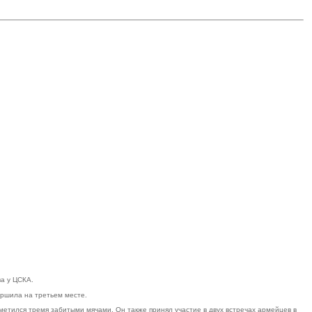
а у ЦСКА.
ершила на третьем месте.
етился тремя забитыми мячами. Он также принял участие в двух встречах армейцев в