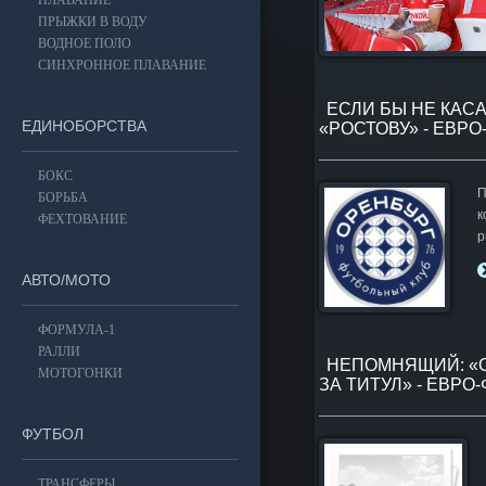
ПЛАВАНИЕ
ПРЫЖКИ В ВОДУ
ВОДНОЕ ПОЛО
СИНХРОННОЕ ПЛАВАНИЕ
ЕСЛИ БЫ НЕ КАС
ЕДИНОБОРСТВА
«РОСТОВУ» - ЕВР
БОКС
П
БОРЬБА
к
ФЕХТОВАНИЕ
р
АВТО/МОТО
ФОРМУЛА-1
РАЛЛИ
НЕПОМНЯЩИЙ: «С
МОТОГОНКИ
ЗА ТИТУЛ» - ЕВР
ФУТБОЛ
ТРАНСФЕРЫ