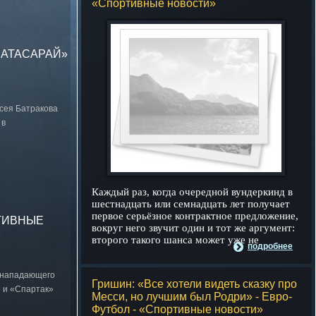
«Спортивные новости»
ЛАТАСАРАЙ»
сея Батракова
 в
Каждый раз, когда очередной вундеркинд в
шестнадцать или семнадцать лет получает
первое серьёзное контрактное предложение,
РТИВНЫЕ
вокруг него звучит один и тот же аргумент:
второго такого шанса может уже не
подробнее
о нападающего
Гришин: «Все хотели видеть сказку про
 и «Спартак»
Месси, но лучшим был Родри» - Евро-
Футбол - «Спортивные новости»