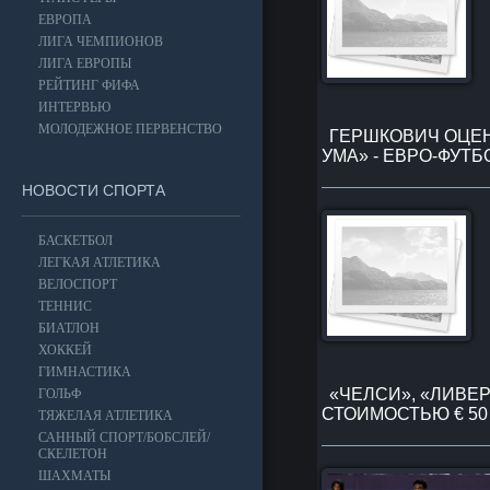
ЕВРОПА
ЛИГА ЧЕМПИОНОВ
ЛИГА ЕВРОПЫ
РЕЙТИНГ ФИФА
ИНТЕРВЬЮ
МОЛОДЕЖНОЕ ПЕРВЕНСТВО
ГЕРШКОВИЧ ОЦЕН
УМА» - ЕВРО-ФУТ
НОВОСТИ СПОРТА
БАСКЕТБОЛ
ЛЕГКАЯ АТЛЕТИКА
ВЕЛОСПОРТ
ТЕННИС
БИАТЛОН
ХОККЕЙ
ГИМНАСТИКА
«ЧЕЛСИ», «ЛИВЕ
ГОЛЬФ
СТОИМОСТЬЮ € 50
ТЯЖЕЛАЯ АТЛЕТИКА
САННЫЙ СПОРТ/БОБСЛЕЙ/
СКЕЛЕТОН
ШАХМАТЫ