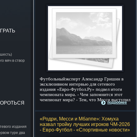
ИГРАТЬ
(шесть)
го мяч в створ
Футбольныйэксперт Александр Гришин в
эксклюзивном интервью для сетевого
издания «Евро-Футбол.Ру» подвел итоги
чемпионата мира. - Чем запомнится этот
чемпионат мира? - Тем, что Месси выступил
БОРОТЬСЯ
подробнее
«Родри, Месси и Мбаппе»: Хомуха
назвал тройку лучших игроков ЧМ-2026
тевого издания
- Евро-Футбол - «Спортивные новости»
ервом туре два