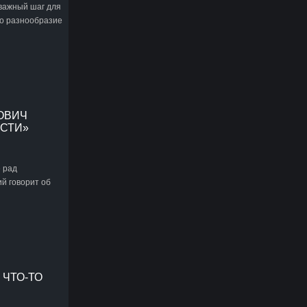
важный шаг для
ако разнообразие
ОВИЧ
ОСТИ»
 рад
ий говорит об
 ЧТО-ТО