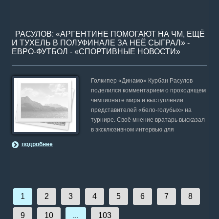
РАСУЛОВ: «АРГЕНТИНЕ ПОМОГАЮТ НА ЧМ, ЕЩЁ
И ТУХЕЛЬ В ПОЛУФИНАЛЕ ЗА НЕЁ СЫГРАЛ» -
ЕВРО-ФУТБОЛ - «СПОРТИВНЫЕ НОВОСТИ»
Голкипер «Динамо» Курбан Расулов
поделился комментарием о проходящем
чемпионате мира и выступлении
представителей «бело-голубых» на
турнире. Своё мнение вратарь высказал
в эксклюзивном интервью для
подробнее
1
2
3
4
5
6
7
8
9
10
...
103