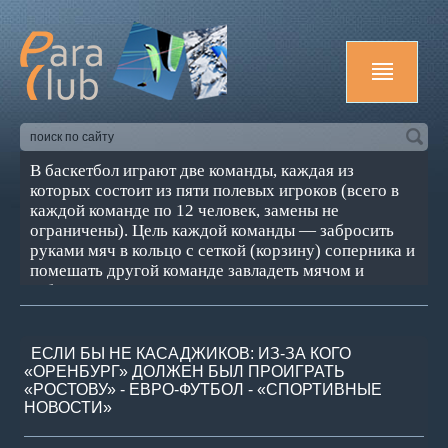
В баскетбол играют две команды, каждая из
которых состоит из пяти полевых игроков (всего в
каждой команде по 12 человек, замены не
ограничены). Цель каждой команды — забросить
руками мяч в кольцо с сеткой (корзину) соперника и
помешать другой команде завладеть мячом и
забросить его в свою корзину. Корзина находится на
высоте 3,05 м от пола (10 футов). За мяч,
заброшенный с ближней и средней дистанций,
засчитывается два очка, с дальней (из-за 3-х
ЕСЛИ БЫ НЕ КАСАДЖИКОВ: ИЗ-ЗА КОГО
очковой линии) — три очка; штрафной бросок
«ОРЕНБУРГ» ДОЛЖЕН БЫЛ ПРОИГРАТЬ
«РОСТОВУ» - ЕВРО-ФУТБОЛ - «СПОРТИВНЫЕ
оценивается в одно очко. Стандартный размер
НОВОСТИ»
баскетбольной площадки — 28 м в длину и 15 м — в
ширину. Баскетбол — один из самых популярных