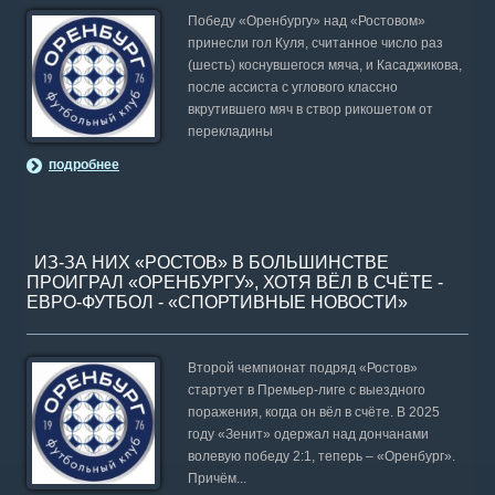
видов спорта в мире.
Победу «Оренбургу» над «Ростовом»
принесли гол Куля, считанное число раз
(шесть) коснувшегося мяча, и Касаджикова,
после ассиста с углового классно
вкрутившего мяч в створ рикошетом от
перекладины
подробнее
ИЗ-ЗА НИХ «РОСТОВ» В БОЛЬШИНСТВЕ
ПРОИГРАЛ «ОРЕНБУРГУ», ХОТЯ ВЁЛ В СЧЁТЕ -
ЕВРО-ФУТБОЛ - «СПОРТИВНЫЕ НОВОСТИ»
Второй чемпионат подряд «Ростов»
стартует в Премьер-лиге с выездного
поражения, когда он вёл в счёте. В 2025
году «Зенит» одержал над дончанами
волевую победу 2:1, теперь – «Оренбург».
Причём...