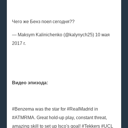
Чего же Бенз поел сегодня??
— Maksym Kalinichenko (@kalynych25) 10 мая
2017 г.
Видео эпизода:
#Benzema was the star for #RealMadrid in
#ATMRMA. Great hold-up play, constant threat,
amazing skill to set up Isco's goal! #Tekkers #UCL