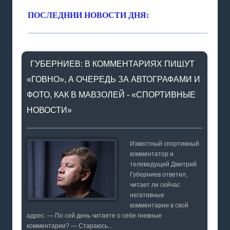
ПОСЛЕДНИИ НОВОСТИ ДНЯ:
ГУБЕРНИЕВ: В КОММЕНТАРИЯХ ПИШУТ
«ГОВНО», А ОЧЕРЕДЬ ЗА АВТОГРАФАМИ И
ФОТО, КАК В МАВЗОЛЕЙ - «СПОРТИВНЫЕ
НОВОСТИ»
Известный спортивный
комментатор и
телеведущий Дмитрий
Губерниев ответил,
читает ли сейчас
негативные
комментарии в свой
адрес. — По сей день читаете о себе гневные
комментарии? — Стараюсь...