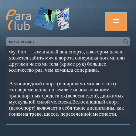
Футбол — командный вид спорта, в котором целью
является забить мяч в ворота соперника ногами или
другими частями тела (кроме рук) большее
количество раз, чем команда соперника.
Велосипедный спорт (в широком смысле слова) —
это перемещение по земле с использованием
транспортных средств хх(велосипедов), движимых
мускульной силой человека.Велосипедный спорт
(велоспорт) включает в себя такие дисциплины, как
гонки на треке, шоссе, пересеченной местности,
горный велосипед, соревнования в фигурной езде и
игре в мяч на велосипедах — велополо и велобол и
др.