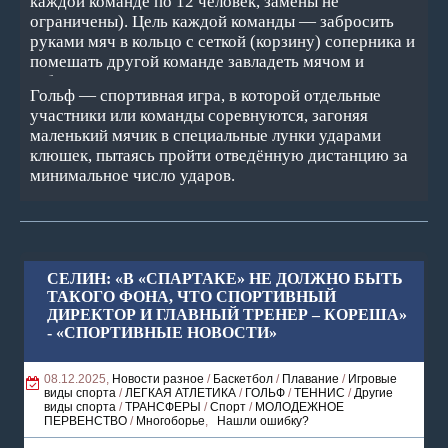
каждой команде по 12 человек, замены не
ограничены). Цель каждой команды — забросить
руками мяч в кольцо с сеткой (корзину) соперника и
помешать другой команде завладеть мячом и
забросить его в свою корзину. Корзина находится на
Гольф — спортивная игра, в которой отдельные
высоте 3,05 м от пола (10 футов). За мяч,
участники или команды соревнуются, загоняя
заброшенный с ближней и средней дистанций,
маленький мячик в специальные лунки ударами
засчитывается два очка, с дальней (из-за 3-х
клюшек, пытаясь пройти отведённую дистанцию за
очковой линии) — три очка; штрафной бросок
минимальное число ударов.
оценивается в одно очко. Стандартный размер
баскетбольной площадки — 28 м в длину и 15 м — в
ширину. Баскетбол — один из самых популярных
видов спорта в мире.
СЕЛИН: «В «СПАРТАКЕ» НЕ ДОЛЖНО БЫТЬ
ТАКОГО ФОНА, ЧТО СПОРТИВНЫЙ
ДИРЕКТОР И ГЛАВНЫЙ ТРЕНЕР – КОРЕША»
- «СПОРТИВНЫЕ НОВОСТИ»
08.12.2025,
Новости разное
/
Баскетбол
/
Плавание
/
Игровые
виды спорта
/
ЛЕГКАЯ АТЛЕТИКА
/
ГОЛЬФ
/
ТЕННИС
/
Другие
виды спорта
/
ТРАНСФЕРЫ
/
Спорт
/
МОЛОДЕЖНОЕ
ПЕРВЕНСТВО
/
Многоборье
,
Нашли ошибку?