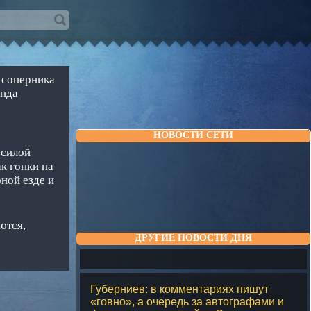
 соперника
анда
НОВОСТИ СЕТИ
 силой
к гонки на
ной езде и
ются,
ДРУГИЕ НОВОСТИ ДНЯ
Губерниев: в комментариях пишут
«говно», а очередь за автографами и