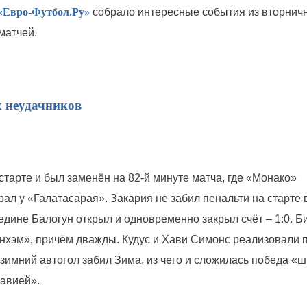
«Евро-Футбол.Ру»
собрало интересные события из вторнич
матчей.
 неудачников
старте и был заменён на 82-й минуте матча, где «Монако»
ал у «Галатасарая». Закария не забил пенальти на старте 
редине Балогун открыл и одновременно закрыл счёт – 1:0. Б
енхэм», причём дважды. Кудус и Хави Симонс реализовали 
о зимний автогол забил Зима, из чего и сложилась победа «ш
авией».