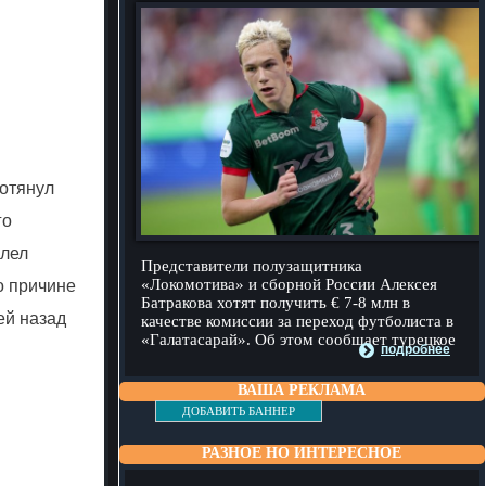
потянул
го
олел
Представители полузащитника
«Локомотива» и сборной России Алексея
о причине
Батракова хотят получить € 7-8 млн в
ей назад
качестве комиссии за переход футболиста в
«Галатасарай». Об этом сообщает турецкое
подробнее
ВАША РЕКЛАМА
ДОБАВИТЬ БАННЕР
РАЗНОЕ НО ИНТЕРЕСНОЕ