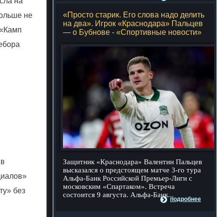
сла на
«Просто старик. Его слова надо делить
больше не
на два». Игрок «Краснодара» Пальцев
 «Камп
— о Бубнове - «Спортивные новости»
ребора
 в
Защитник «Краснодара» Валентин Пальцев
высказался о предстоящем матче 3-го тура
циалов»
Альфа-Банк Российской Премьер-Лиги с
московским «Спартаком». Встреча
ту» без
состоится 9 августа. Альфа-Банк...
подробнее