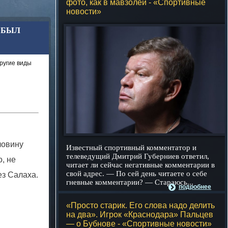
фото, как в мавзолей - «Спортивные
новости»
 БЫЛ
ругие виды
ловину
Известный спортивный комментатор и
телеведущий Дмитрий Губерниев ответил,
, не
читает ли сейчас негативные комментарии в
свой адрес. — По сей день читаете о себе
ез Салаха.
гневные комментарии? — Стараюсь...
подробнее
«Просто старик. Его слова надо делить
на два». Игрок «Краснодара» Пальцев
— о Бубнове - «Спортивные новости»