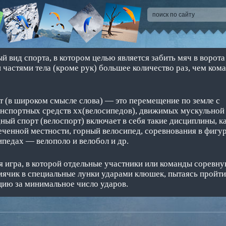
 вид спорта, в котором целью является забить мяч в ворота
 частями тела (кроме рук) большее количество раз, чем ком
 (в широком смысле слова) — это перемещение по земле с
нспортных средств хх(велосипедов), движимых мускульной
ный спорт (велоспорт) включает в себя такие дисциплины, ка
сеченной местности, горный велосипед, соревнования в фигур
ипедах — велополо и велобол и др.
 игра, в которой отдельные участники или команды соревну
мячик в специальные лунки ударами клюшек, пытаясь пройти
ию за минимальное число ударов.