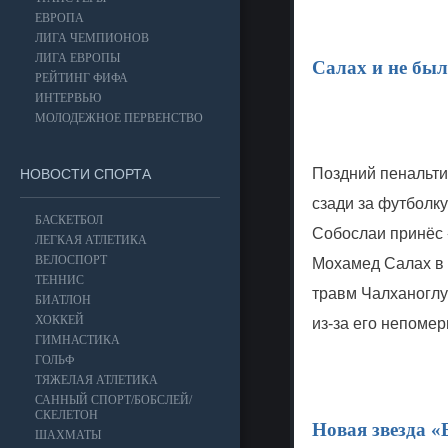
ЕВРОПА
ЛИГА ЧЕМПИОНОВ
ЛИГА ЕВРОПЫ
Салах и не бы
РЕЙТИНГ ФИФА
ИНТЕРВЬЮ
МОЛОДЕЖНОЕ ПЕРВЕНСТВО
Поздний пенальти
НОВОСТИ СПОРТА
сзади за футболк
БАСКЕТБОЛ
Собослаи принёс 
ЛЕГКАЯ АТЛЕТИКА
ВЕЛОСПОРТ
Мохамед Салах в 
ТЕННИС
травм Чалханоглу
БИАТЛОН
ХОККЕЙ
из-за его непомер
ГИМНАСТИКА
ГОЛЬФ
ТЯЖЕЛАЯ АТЛЕТИКА
САННЫЙ СПОРТ/БОБСЛЕЙ/
СКЕЛЕТОН
Новая звезда 
ШАХМАТЫ