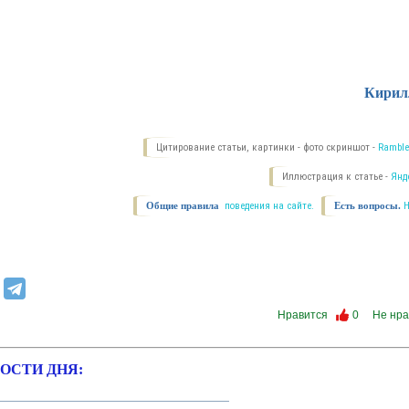
Кирил
Цитирование статьи, картинки - фото скриншот -
Ramble
Иллюстрация к статье -
Янд
Общие правила
поведения на сайте.
Есть вопросы.
Нравится
0
Не нра
ОСТИ ДНЯ: