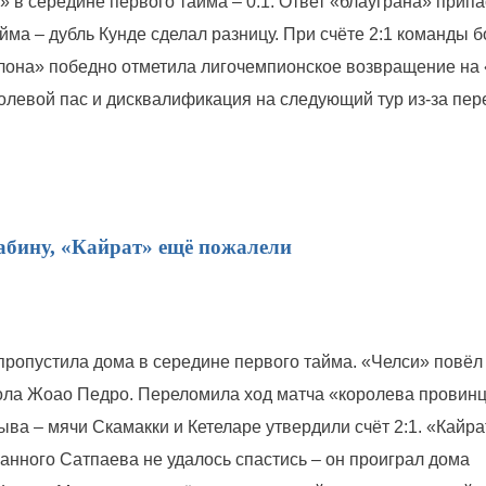
 в середине первого тайма – 0:1. Ответ «блауграна» припа
йма – дубль Кунде сделал разницу. При счёте 2:1 команды 
лона» победно отметила лигочемпионское возвращение на
голевой пас и дисквалификация на следующий тур из-за пе
абину, «Кайрат» ещё пожалели
пропустила дома в середине первого тайма. «Челси» повёл
гола Жоао Педро. Переломила ход матча «королева провин
ва – мячи Скамакки и Кетеларе утвердили счёт 2:1. «Кайра
нного Сатпаева не удалось спастись – он проиграл дома