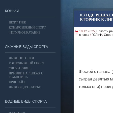
КОНЬКИ
КУНДЕ РЕШАЕТ
ВТОРНИК В ЛИ
ШОРТ-ТРЕК
КОНЬКОБЕЖНЫЙ СПОРТ
10.12.2025,
Новости ра
ФИГУРНОЕ КАТАНИЕ
спорта
/
ГОЛЬФ
/
Спорт
ЛЫЖНЫЕ ВИДЫ СПОРТА
ЛЫЖНЫЕ ГОНКИ
ГОРНОЛЫЖНЫЙ СПОРТ
СНОУБОРДИНГ
Шестой с начала (
ПРЫЖКИ НА ЛЫЖАХ С
ТРАМПЛИНА
сыгран девятью ма
ФРИСТАЙЛ
только они) проиг
ЛЫЖНОЕ ДВОЕБОРЬЕ
ВОДНЫЕ ВИДЫ СПОРТА