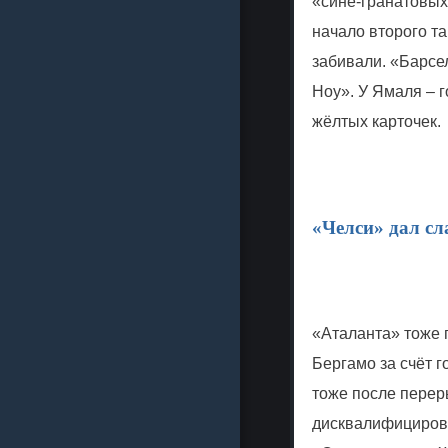
«сине-гранатовых»
начало второго та
забивали. «Барсе
Ноу». У Ямаля – 
жёлтых карточек.
«Челси» дал сл
«Аталанта» тоже 
Бергамо за счёт 
тоже после переры
дисквалифицирова