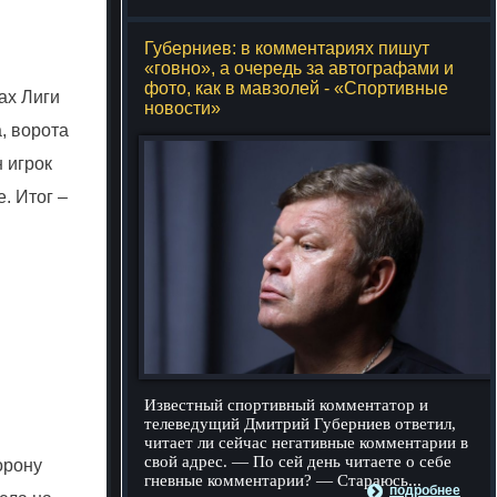
Губерниев: в комментариях пишут
«говно», а очередь за автографами и
фото, как в мавзолей - «Спортивные
ах Лиги
новости»
, ворота
 игрок
. Итог –
Известный спортивный комментатор и
телеведущий Дмитрий Губерниев ответил,
читает ли сейчас негативные комментарии в
свой адрес. — По сей день читаете о себе
орону
гневные комментарии? — Стараюсь...
подробнее