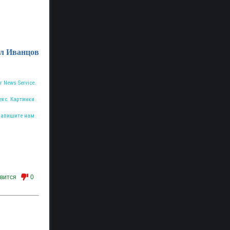
л Иванцов
r News Service.
екс. Картинки.
Напишите нам.
вится
0