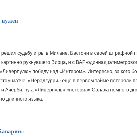
л нужен
 решил судьбу игры в Милане. Бастони в своей штрафной 
у картинно рухнувшего Вирца, и с ВАР-одиннадцатиметрово
«Ливерпулю» победу над «Интером». Интересно, за кого б
этом матче. «Нерадзурри» ещё в первом тайме потеряли п
 и Ачерби, ну а «Ливерпуль» «потерял» Салаха немного дн
но длинного языка.
«Баварии»