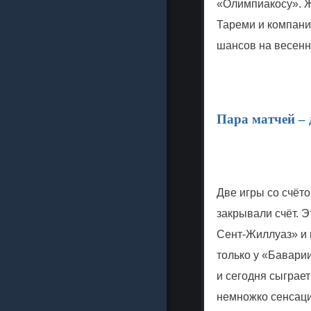
«Олимпиакосу». Ж
Тареми и компания
шансов на весенн
Пара матчей – 
Две игры со счёто
закрывали счёт. 
Сент-Жиллуаз» и 
только у «Бавари
и сегодня сыграет
немножко сенсаци