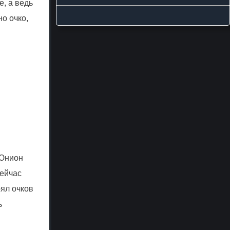
, а ведь
о очко,
«Юнион
сейчас
рял очков
ь