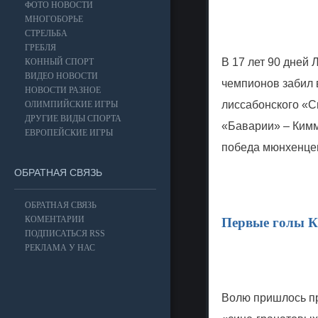
ФОТО НОВОСТИ
МНОГОБОРЬЕ
СТРЕЛЬБА
ГРЕБЛЯ
В 17 лет 90 дней
КОННЫЙ СПОРТ
ВИДЕО НОВОСТИ
чемпионов забил в
НОВОСТИ РАЗНОЕ
лиссабонского «С
ОЛИМПИЙСКИЕ ИГРЫ
ДРУГИЕ ВИДЫ СПОРТА
«Баварии» – Кимми
ЕВРОПЕЙСКИЕ ИГРЫ
победа мюнхенцев
ОБРАТНАЯ СВЯЗЬ
ОБРАТНАЯ СВЯЗЬ
КОМЕНТАРИИ
Первые голы Ку
ПОДПИСАТЬСЯ RSS
РЕКЛАМА У НАС
Волю пришлось пр