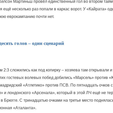
елсон Мартиньш провёл единственный гол во втором тайме
 ещё несколько раз попали в каркас ворот. У «Кайрата» одн
юю еврокампанию почти нет.
десять голов – один сценарий
м 2:3 сложились как под копирку – хозяева там открывали и
Этих гостевых волевых побед добились «Марсель» против 
мадридский «Атлетико» против ПСВ. По пятнадцать очков 
и» и лондонского «Арсенала», который в этой ЛЧ ещё не те
 в Брюгге. С тринадцатью очками на третье место поднялас
онная «Аталанта».