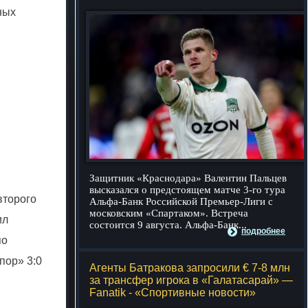
ных
Защитник «Краснодара» Валентин Пальцев
высказался о предстоящем матче 3-го тура
второго
Альфа-Банк Российской Премьер-Лиги с
московским «Спартаком». Встреча
ил
состоится 9 августа. Альфа-Банк...
подробнее
по
пор» 3:0
Агенты Батракова запросили € 7-8 млн
за трансфер игрока в «Галатасарай» —
Fanatik - «Спортивные новости»