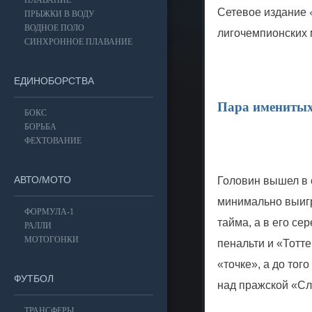
ПЛАВАНИЕ
Сетевое издание
ПРЫЖКИ В ВОДУ
ВОДНОЕ ПОЛО
лигочемпионских 
СИНХРОННОЕ ПЛАВАНИЕ
ЕДИНОБОРСТВА
Пара именитых
БОКС
БОРЬБА
ФЕХТОВАНИЕ
АВТО/МОТО
Головин вышел в 
минимально выигр
ФОРМУЛА-1
тайма, а в его се
РАЛЛИ
МОТОГОНКИ
пенальти и «Тотт
«точке», а до тог
ФУТБОЛ
над пражской «Сл
ТРАНСФЕРЫ