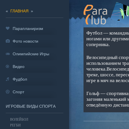
«
ГЛАВНАЯ
»
Парапланиризм
Футбол — командный
ногами или другими
Фото новости
соперника.
Олимпийские Игры
Велосипедный спорт
использованием тра
Видео
человека.Велосипед
треке, шоссе, пере
Фудбол
игре в мяч на велос
Спорт
Гольф — спортивная
загоняя маленький 
отведённую дистанц
ИГРОВЫЕ ВИДЫ СПОРТА
ВОЛЕЙБОЛ
РЕГБИ