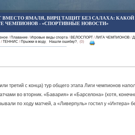
 ВМЕСТО ЯМАЛЯ, ВИРЦ ТАЩИТ БЕЗ САЛАХА: КАКОЙ
ГЕ ЧЕМПИОНОВ - «СПОРТИВНЫЕ НОВОСТИ»
зное
/
Плавание
/
Игровые виды спорта
/
ВЕЛОСПОРТ
/
ЛИГА ЧЕМПИОНОВ
/
Д
/
ТЕННИС
/
Прыжки в воду
,
Нашли ошибку?
, (0)
или третий с конца) тур общего этапа Лиги чемпионов напо
тчами во вторник. «Бавария» и «Барселона» (хотя, конечно
рывали по ходу матчей, а «Ливерпуль» гостил у «Интера» б