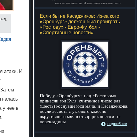
можно управлять. И поэтому главное дело
совершенствования: работать над мыслями.
Если бы не Касаджиков: Из-за кого
-- Идите уверенно по направлению к мечте. Живите той
вид,
«Оренбург» должен был проиграть
жизнью, которую вы сами себе придумали.
«Ростову» - Евро-Футбол -
-- Самое большое богатство — это ум. Самая большая
«Спортивные новости»
нищета — глупость. Из всех страхов самый пугающий —
идия
самолюбование.
-- Лучшее, что можно сделать с хорошим советом, это
пропустить его мимо ушей. Он никогда не бывает полезен
никому, кроме того, кто его дал.
-- Люблю давать советы и очень не люблю, когда их дают
я атаки. И
мне.
у
 Затем
Победу «Оренбургу» над «Ростовом»
огналась
принесли гол Куля, считанное число раз
(шесть) коснувшегося мяча, и Касаджикова,
 у нее в
после ассиста с углового классно
вкрутившего мяч в створ рикошетом от
.
перекладины
подробнее
на