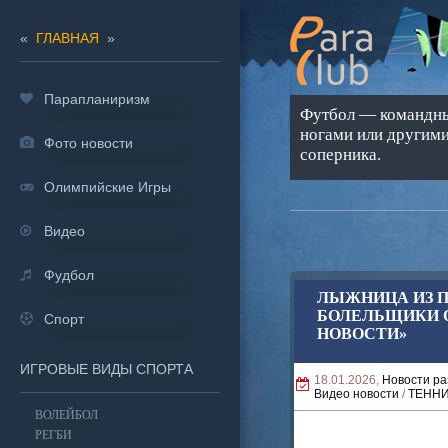
«
ГЛАВНАЯ
»
Парапланиризм
Футбол — командный
ногами или другими
Фото новости
соперника.
Олимпийские Игры
Видео
Фудбол
ЛЫЖНИЦА ИЗ П
БОЛЕЛЬЩИКИ О
Спорт
НОВОСТИ»
ИГРОВЫЕ ВИДЫ СПОРТА
18.01.2026,
Новости ра
Видео новости
/
ТЕНН
ВОЛЕЙБОЛ
РЕГБИ