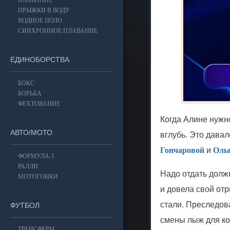
ПЛАВАНИЕ
ПРЫЖКИ В ВОДУ
ВОДНОЕ ПОЛО
СИНХРОННОЕ ПЛАВАНИЕ
ЕДИНОБОРСТВА
БОКС
БОРЬБА
ФЕХТОВАНИЕ
Когда Алине нужн
АВТО/МОТО
вглубь. Это дава
Гончаровой
и
Оль
ФОРМУЛА-1
РАЛЛИ
Надо отдать должн
МОТОГОНКИ
и довела свой отр
стали. Преследов
ФУТБОЛ
смены лыж для ко
ТРАНСФЕРЫ