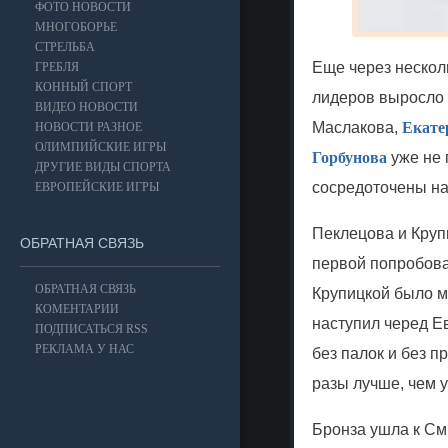
ФОТО НОВОСТИ
МНОГОБОРЬЕ
СТРЕЛЬБА
Еще через нескол
ГРЕБЛЯ
КОННЫЙ СПОРТ
лидеров выросло 
ВИДЕО НОВОСТИ
Маслакова
,
Екате
НОВОСТИ РАЗНОЕ
ОЛИМПИЙСКИЕ ИГРЫ
Горбунова
уже не
ДРУГИЕ ВИДЫ СПОРТА
сосредоточены на
ЕВРОПЕЙСКИЕ ИГРЫ
Пеклецова
и
Круп
ОБРАТНАЯ СВЯЗЬ
первой попробова
ОБРАТНАЯ СВЯЗЬ
Крупицкой
было м
КОМЕНТАРИИ
наступил черед Е
ПОДПИСАТЬСЯ RSS
РЕКЛАМА У НАС
без палок и без п
разы лучше, чем 
Бронза ушла к
См