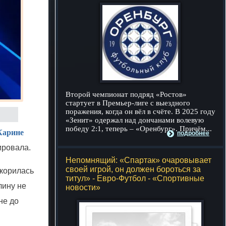
Второй чемпионат подряд «Ростов»
стартует в Премьер-лиге с выездного
поражения, когда он вёл в счёте. В 2025 году
«Зенит» одержал над дончанами волевую
победу 2:1, теперь – «Оренбург». Причём...
 Карине
подробнее
ировала.
Непомнящий: «Спартак» очаровывает
своей игрой, он должен бороться за
корилась
титул» - Евро-Футбол - «Спортивные
лину не
новости»
не до