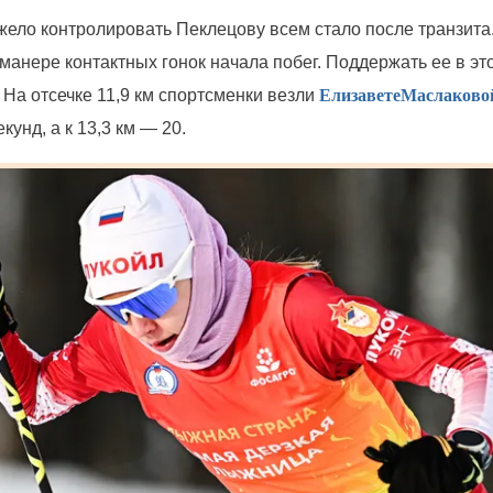
жело контролировать
Пеклецову
всем стало после транзита
манере контактных гонок начала побег. Поддержать ее в эт
. На отсечке 11,9 км спортсменки везли
Елизавете
Маслаково
кунд, а к 13,3 км — 20.