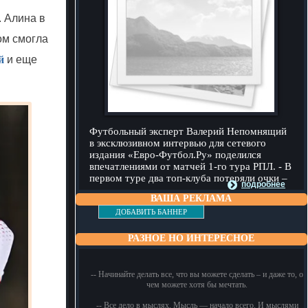
. Алина в
ом смогла
й
и еще
Футбольный эксперт Валерий Непомнящий
в эксклюзивном интервью для сетевого
издания «Евро-Футбол.Ру» поделился
впечатлениями от матчей 1-го тура РПЛ. - В
первом туре два топ-клуба потеряли очки –
подробнее
ВАША РЕКЛАМА
ДОБАВИТЬ БАННЕР
РАЗНОЕ НО ИНТЕРЕСНОЕ
-- Начинайте делать все, что вы можете сделать – и даже то, о
чем можете хотя бы мечтать.
-- Все дело в мыслях. Мысль — начало всего. И мыслями