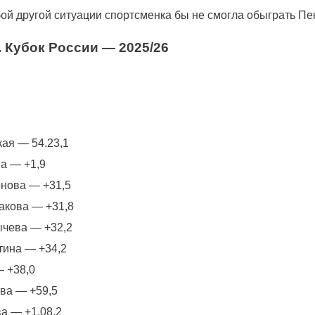
бой другой ситуации спортсменка бы не смогла обыграть
Пе
. Кубок России — 2025/26
кая
— 54.23,1
ва
— +1,9
нова
— +31,5
акова
— +31,8
ычева — +32,2
тина
— +34,2
— +38,0
ова — +59,5
а — +1.08,2