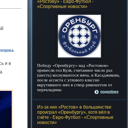
«Ростову» - Евро-Футбол -
«Спортивные новости»
ый
лецова
.
ь и в
Победу «Оренбургу» над «Ростовом»
принесли гол Куля, считанное число раз
а
(шесть) коснувшегося мяча, и Касаджикова,
после ассиста с углового классно
вкрутившего мяч в створ рикошетом от
перекладины
подробнее
Из-за них «Ростов» в большинстве
проиграл «Оренбургу», хотя вёл в
счёте - Евро-Футбол - «Спортивные
новости»