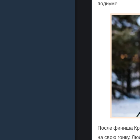
подиуме.
После финиша
Кр
на свою гонку. Л