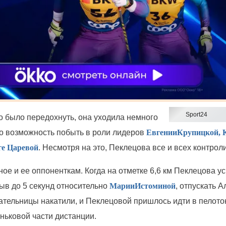
Sport24
о было передохнуть, она уходила немного
ло возможность побыть в роли лидеров
Евгении
Крупицкой
,
ге Царевой
. Несмотря на это,
Пеклецова
все и всех контрол
ое и ее оппоненткам. Когда на отметке 6,6 км
Пеклецова
ус
ыв до 5 секунд относительно
Марии
Истоминой
, отпускать А
ательницы накатили, и
Пеклецовой
пришлось идти в пелото
ньковой части дистанции.