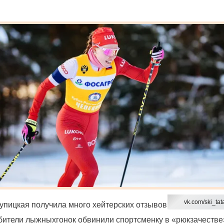
vk.com/ski_tat
упицкая
получила много хейтерских отзывов
юбители
лыжных
гонок
обвинили спортсменку в «рюкзачестве