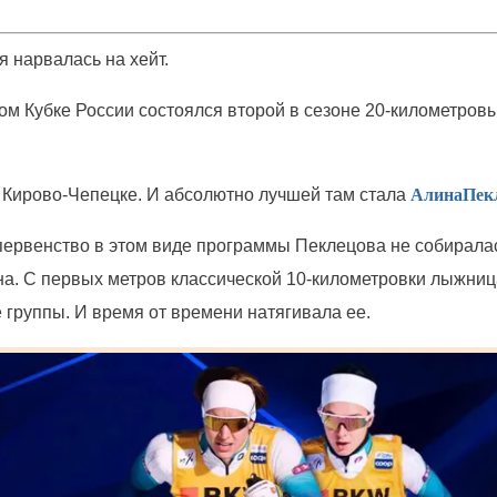
 нарвалась на хейт.
ом Кубке России состоялся второй в сезоне 20-километров
Кирово-Чепецке. И абсолютно лучшей там стала
Алина
Пек
первенство в этом виде программы
Пеклецова
не собиралас
на. С первых метров классической 10-километровки лыжниц
 группы. И время от времени натягивала ее.