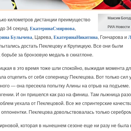
Максим Богод
ько километров дистанции преимущество
РИА Новости
до 34 секунд.
Екатерина
Смирнова
,
рина Булычева
, Царева,
Екатерина
Никитина
, Гончарова и
Л
 пытались достать
Пеклецову
и
Крупицкую
. Все они были
 борьбе за бронзовую медаль в скиатлоне.
ицкая
в это время тоже шли спокойно, выжидая момента дл
ла отцепить от себя соперницу
Пеклецова
. Вот только сил 
ного — она пресекла попытку Алины на отрыв на подъеме.
вгении. И он пришелся как раз на финиш. Там лыжница раз
роблем уехала от
Пеклецовой
. Все же спринтерские качества
у оппонентки.
Пеклецова
довольствовалась только серебром
ирновой
, которая в нынешнем сезоне еще ни разу не была 