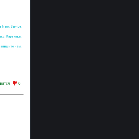
r News Service.
екс. Картинки.
Напишите нам.
вится
0