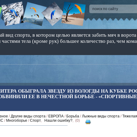
 вид спорта, в котором целью является забить мяч в ворота
 частями тела (кроме рук) большее количество раз, чем ком
ИТЕРА ОБЫГРАЛА ЗВЕЗДУ ИЗ ВОЛОГДЫ НА КУБКЕ РО
БВИНИЛИ ЕЕ В НЕЧЕСТНОЙ БОРЬБЕ - «СПОРТИВНЫ
зное
/
Другие виды спорта
/
ЕВРОПА
/
Борьба
/
Лыжные виды спорта
/
Тяжелая
ИС
/
Многоборье
/
Спорт
,
Нашли ошибку?
, (0)