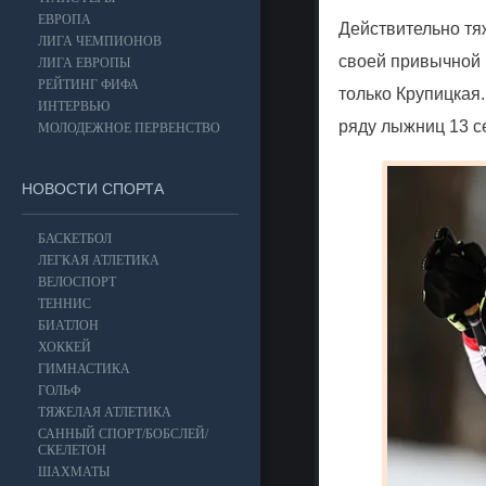
ЕВРОПА
Действительно тя
ЛИГА ЧЕМПИОНОВ
своей привычной 
ЛИГА ЕВРОПЫ
РЕЙТИНГ ФИФА
только
Крупицкая
ИНТЕРВЬЮ
ряду лыжниц 13 се
МОЛОДЕЖНОЕ ПЕРВЕНСТВО
НОВОСТИ СПОРТА
БАСКЕТБОЛ
ЛЕГКАЯ АТЛЕТИКА
ВЕЛОСПОРТ
ТЕННИС
БИАТЛОН
ХОККЕЙ
ГИМНАСТИКА
ГОЛЬФ
ТЯЖЕЛАЯ АТЛЕТИКА
САННЫЙ СПОРТ/БОБСЛЕЙ/
СКЕЛЕТОН
ШАХМАТЫ