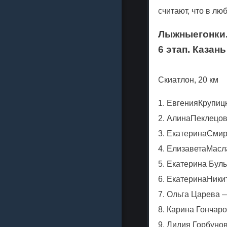
считают, что в лю
Лыжные
гонки
6 этап. Казань
Скиатлон, 20 км
1.
Евгения
Крупиц
2.
Алина
Пеклецо
3.
Екатерина
Смир
4.
Елизавета
Масл
5. Екатерина Бул
6.
Екатерина
Ники
7. Ольга Царева 
8. Карина Гончар
9. Лидия Горбунов