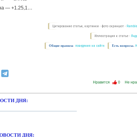
на
— +1.25,1…
Цитирование статьи, картинки - фото скриншот -
Ramble
Иллюстрация к статье -
Янд
Общие правила
поведения на сайте.
Есть вопросы.
Нравится
0
Не нра
ОСТИ ДНЯ:
ОВОСТИ ДНЯ: