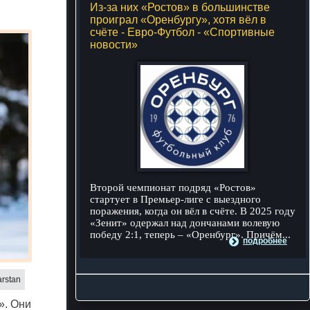
Из-за них «Ростов» в большинстве
проиграл «Оренбургу», хотя вёл в
счёте - Евро-Футбол - «Спортивные
новости»
Второй чемпионат подряд «Ростов»
стартует в Премьер-лиге с выездного
поражения, когда он вёл в счёте. В 2025 году
«Зенит» одержал над дончанами волевую
победу 2:1, теперь – «Оренбург». Причём...
подробнее
arstan
». Они