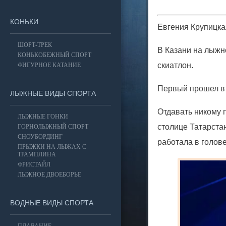
КОНЬКИ
Евгения Крупицкая
ШОРТ-ТРЕК
В Казани на лыжн
КОНЬКОБЕЖНЫЙ СПОРТ
скиатлон.
ФИГУРНОЕ КАТАНИЕ
Первый прошел в 
ЛЫЖНЫЕ ВИДЫ СПОРТА
Отдавать никому 
ЛЫЖНЫЕ ГОНКИ
столице Татарста
ГОРНОЛЫЖНЫЙ СПОРТ
СНОУБОРДИНГ
работала в голове
ПРЫЖКИ НА ЛЫЖАХ С
ТРАМПЛИНА
ФРИСТАЙЛ
ЛЫЖНОЕ ДВОЕБОРЬЕ
ВОДНЫЕ ВИДЫ СПОРТА