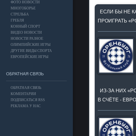
ФОТО НОВОСТИ
МНОГОБОРЬЕ
ЕСЛИ БЫ НЕ К
СТРЕЛЬБА
ГРЕБЛЯ
ПРОИГРАТЬ «Р
КОННЫЙ СПОРТ
ВИДЕО НОВОСТИ
НОВОСТИ РАЗНОЕ
ОЛИМПИЙСКИЕ ИГРЫ
ДРУГИЕ ВИДЫ СПОРТА
ЕВРОПЕЙСКИЕ ИГРЫ
ОБРАТНАЯ СВЯЗЬ
ОБРАТНАЯ СВЯЗЬ
ИЗ-ЗА НИХ «Р
КОМЕНТАРИИ
В СЧЁТЕ - ЕВ
ПОДПИСАТЬСЯ RSS
РЕКЛАМА У НАС