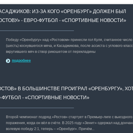
АСАДЖИКОВ: ИЗ-ЗА КОГО «ОРЕНБУРГ» ДОЛЖЕН БЫЛ
ОСТОВУ» - ЕВРО-ФУТБОЛ - «СПОРТИВНЫЕ НОВОСТИ»
Победу «Оренбургу» над «Ростовом» принесли гол Куля, считанное число
(шесть) коснувшегося мяча, и Касаджикова, после ассиста с углового клас
вкрутившего мяч в створ рикошетом от перекладины
подробнее
ОСТОВ» В БОЛЬШИНСТВЕ ПРОИГРАЛ «ОРЕНБУРГУ», ХО
РО-ФУТБОЛ - «СПОРТИВНЫЕ НОВОСТИ»
Второй чемпионат подряд «Ростов» стартует в Премьер-лиге с выездного
поражения, когда он вёл в счёте. В 2025 году «Зенит» одержал над донча
волевую победу 2:1, теперь – «Оренбург». Причём...