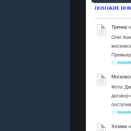
ПОХОЖИЕ НОВ
Тренер «
Олег Ко
московск
Премьер»
подроб
Московс
Фото: Д
договор 
поступи
подроб
Хозяин 