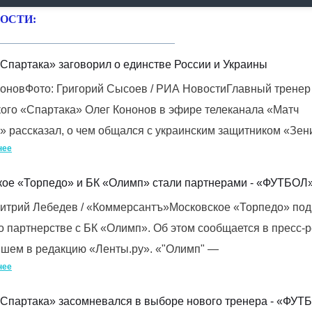
ОСТИ:
Спартака» заговорил о единстве России и Украины
ноновФото: Григорий Сысоев / РИА НовостиГлавный тренер
ого «Спартака» Олег Кононов в эфире телеканала «Матч
 рассказал, о чем общался с украинским защитником «Зен
нее
кое «Торпедо» и БК «Олимп» стали партнерами - «ФУТБОЛ
митрий Лебедев / «Коммерсантъ»Московское «Торпедо» по
о партнерстве с БК «Олимп». Об этом сообщается в пресс-р
вшем в редакцию «Ленты.ру». «"Олимп" —
нее
«Спартака» засомневался в выборе нового тренера - «ФУТ