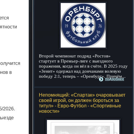
ется
оятности
Второй чемпионат подряд «Ростов»
стартует в Премьер-лиге с выездного
получится
поражения, когда он вёл в счёте. В 2025 году
«Зенит» одержал над дончанами волевую
онов в
победу 2:1, теперь – «Оренбург». Причём...
подробнее
Непомнящий: «Спартак» очаровывает
своей игрой, он должен бороться за
титул» - Евро-Футбол - «Спортивные
5/2026.
новости»
выезде