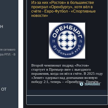
Из-за них «Ростов» в большинстве
проиграл «Оренбургу», хотя вёл в
счёте - Евро-Футбол - «Спортивные
новости»
ЕН
я сетевого
ра РПЛ. - В
Второй чемпионат подряд «Ростов»
стартует в Премьер-лиге с выездного
поражения, когда он вёл в счёте. В 2025 году
«Зенит» одержал над дончанами волевую
победу 2:1, теперь – «Оренбург». Причём...
подробнее
 ОТ