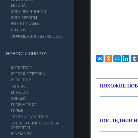
ЕВРОПА
ЛИГА ЧЕМПИОНОВ
ЛИГА ЕВРОПЫ
РЕЙТИНГ ФИФА
ИНТЕРВЬЮ
МОЛОДЕЖНОЕ ПЕРВЕНСТВО
НОВОСТИ СПОРТА
БАСКЕТБОЛ
ЛЕГКАЯ АТЛЕТИКА
ВЕЛОСПОРТ
ПОХОЖИЕ НОВ
ТЕННИС
БИАТЛОН
ХОККЕЙ
ГИМНАСТИКА
ГОЛЬФ
ТЯЖЕЛАЯ АТЛЕТИКА
ПОСЛЕДНИИ Н
САННЫЙ СПОРТ/БОБСЛЕЙ/
СКЕЛЕТОН
ШАХМАТЫ