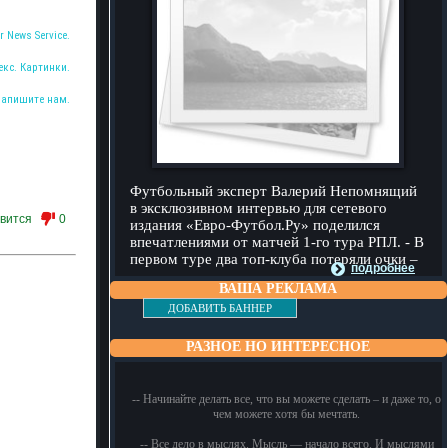
r News Service.
екс. Картинки.
Напишите нам.
Футбольный эксперт Валерий Непомнящий
в эксклюзивном интервью для сетевого
вится
0
издания «Евро-Футбол.Ру» поделился
впечатлениями от матчей 1-го тура РПЛ. - В
первом туре два топ-клуба потеряли очки –
подробнее
ВАША РЕКЛАМА
ДОБАВИТЬ БАННЕР
РАЗНОЕ НО ИНТЕРЕСНОЕ
-- Начинайте делать все, что вы можете сделать – и даже то, о
чем можете хотя бы мечтать.
-- Все дело в мыслях. Мысль — начало всего. И мыслями