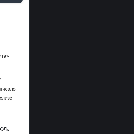
ита»
»
дписало
елизе,
БОЛ»