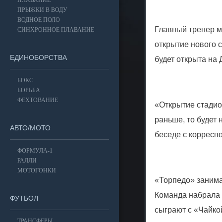
ПЛАВАНИЕ
ПРЫЖКИ В ВОДУ
ВОДНОЕ ПОЛО
Главный тренер м
СИНХРОННОЕ ПЛАВАНИЕ
открытие нового 
ЕДИНОБОРСТВА
будет открыта на 
БОКС
БОРЬБА
ФЕХТОВАНИЕ
«Открытие стадио
раньше, то будет 
АВТО/МОТО
беседе с корресп
ФОРМУЛА-1
РАЛЛИ
МОТОГОНКИ
«Торпедо» занима
Команда набрала 
ФУТБОЛ
сыграют с «Чайко
ТРАНСФЕРЫ