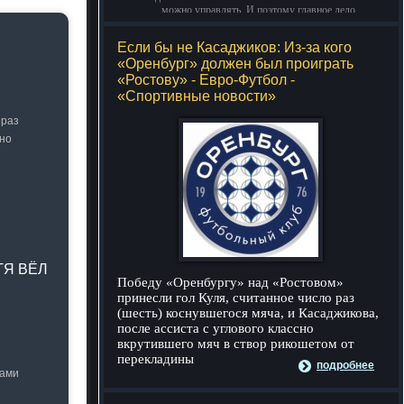
можно управлять. И поэтому главное дело
совершенствования: работать над мыслями.
Если бы не Касаджиков: Из-за кого
-- Идите уверенно по направлению к мечте. Живите той
«Оренбург» должен был проиграть
жизнью, которую вы сами себе придумали.
«Ростову» - Евро-Футбол -
-- Самое большое богатство — это ум. Самая большая
«Спортивные новости»
нищета — глупость. Из всех страхов самый пугающий —
самолюбование.
 раз
сно
-- Лучшее, что можно сделать с хорошим советом, это
пропустить его мимо ушей. Он никогда не бывает полезен
никому, кроме того, кто его дал.
-- Люблю давать советы и очень не люблю, когда их дают
мне.
ТЯ ВЁЛ
Победу «Оренбургу» над «Ростовом»
принесли гол Куля, считанное число раз
(шесть) коснувшегося мяча, и Касаджикова,
после ассиста с углового классно
вкрутившего мяч в створ рикошетом от
перекладины
подробнее
нами