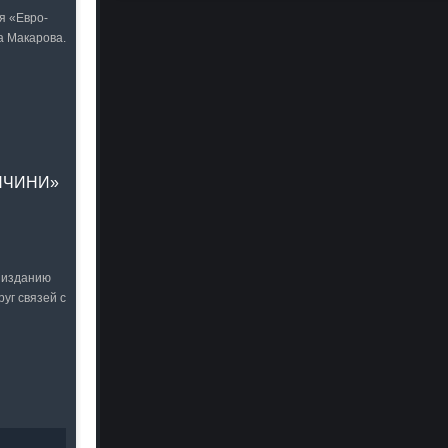
я «Евро-
а Макарова.
НЧИНИ»
 изданию
уг связей с