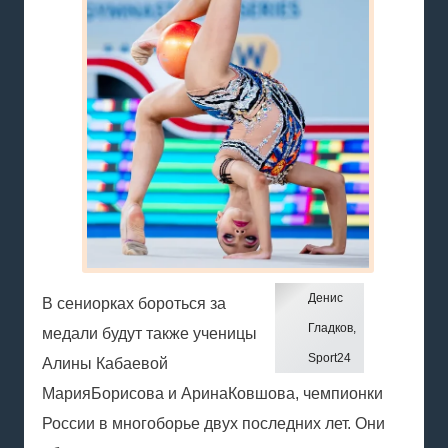
Денис
В сениорках бороться за
Гладков,
медали будут также ученицы
Sport24
Алины Кабаевой
Мария
Борисова
и
Арина
Ковшова
, чемпионки
России в многоборье двух последних лет. Они