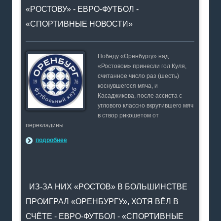
«РОСТОВУ» - ЕВРО-ФУТБОЛ -
«СПОРТИВНЫЕ НОВОСТИ»
Победу «Оренбургу» над
«Ростовом» принесли гол Куля,
считанное число раз (шесть)
коснувшегося мяча, и
Касаджикова, после ассиста с
углового классно вкрутившего мяч
в створ рикошетом от
перекладины
подробнее
ИЗ-ЗА НИХ «РОСТОВ» В БОЛЬШИНСТВЕ
ПРОИГРАЛ «ОРЕНБУРГУ», ХОТЯ ВЁЛ В
СЧЁТЕ - ЕВРО-ФУТБОЛ - «СПОРТИВНЫЕ