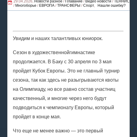
29.04.2026,
Новости разное
/
Плавание
/
Видео новости
/
ТЕННИС
/
Многоборье
/
ЕВРОПА
/
ТРАНСФЕРЫ
/
Спорт
,
Нашли ошибку?
Увидим и наших талантливых юниорок.
Сезон в
художественной
гимнастике
продолжается. В Баку с 30 апреля по 3 мая
пройдет Кубок Европы. Это не главный турнир
сезона, так как здесь не разыгрываются квоты
на Олимпиаду, но все равно состав участниц
качественный, и многие через него будут
подводиться к чемпионату Европы, который
пройдет в конце мая.
Что еще не менее важно — это первый