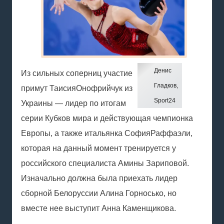
Денис
Из сильных соперниц участие
Гладков,
примут
Таисия
Онофрийчук
из
Sport24
Украины — лидер по итогам
серии Кубков мира и действующая чемпионка
Европы, а также итальянка
София
Раффаэли
,
которая на данный момент тренируется у
российского специалиста Амины Зариповой.
Изначально должна была приехать лидер
сборной Белоруссии Алина Горносько, но
вместе нее выступит Анна Каменщикова.