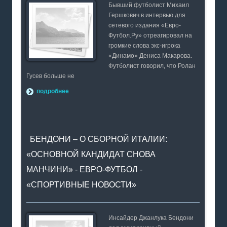
Бывший футболист Михаил
Гершкович в интервью для
сетевого издания «Евро-
Футбол.Ру» отреагировал на
громкие слова экс-игрока
«Динамо» Дениса Макарова.
Футболист говорил, что Ролан
Гусев больше не
подробнее
БЕНДОНИ – О СБОРНОЙ ИТАЛИИ:
«ОСНОВНОЙ КАНДИДАТ СНОВА
МАНЧИНИ» - ЕВРО-ФУТБОЛ -
«СПОРТИВНЫЕ НОВОСТИ»
Инсайдер Джанлука Бендони