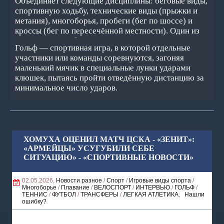
Объединяет следующие дисциплины: беговые виды,
спортивную ходьбу, технические виды (прыжки и
метания), многоборья, пробеги (бег по шоссе) и
кроссы (бег по пересечённой местности). Один из
основных и наиболее массовых видов спорта.
Гольф — спортивная игра, в которой отдельные
участники или команды соревнуются, загоняя
маленький мячик в специальные лунки ударами
клюшек, пытаясь пройти отведённую дистанцию за
минимальное число ударов.
ХОМУХА ОЦЕНИЛ МАТЧ ЦСКА - «ЗЕНИТ»:
«АРМЕЙЦЫ» УСУГУБИЛИ СЕБЕ
СИТУАЦИЮ» - «СПОРТИВНЫЕ НОВОСТИ»
02.05.2026,
Новости разное
/
Спорт
/
Игровые виды спорта
/
Многоборье
/
Плавание
/
ВЕЛОСПОРТ
/
ИНТЕРВЬЮ
/
ГОЛЬФ
/
ТЕННИС
/
ФУТБОЛ
/
ТРАНСФЕРЫ
/
ЛЕГКАЯ АТЛЕТИКА
,
Нашли
ошибку?