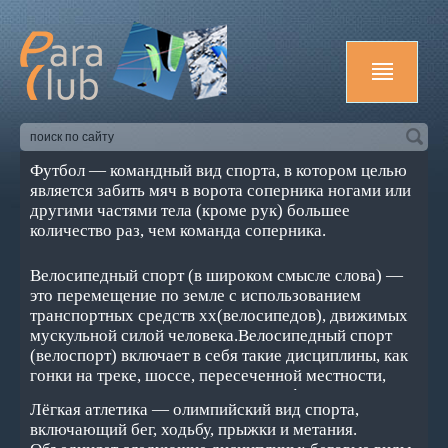
Футбол — командный вид спорта, в котором целью
является забить мяч в ворота соперника ногами или
другими частями тела (кроме рук) большее
количество раз, чем команда соперника.
Велосипедный спорт (в широком смысле слова) —
это перемещение по земле с использованием
транспортных средств хх(велосипедов), движимых
мускульной силой человека.Велосипедный спорт
(велоспорт) включает в себя такие дисциплины, как
гонки на треке, шоссе, пересеченной местности,
горный велосипед, соревнования в фигурной езде и
Лёгкая атлетика — олимпийский вид спорта,
игре в мяч на велосипедах — велополо и велобол и
включающий бег, ходьбу, прыжки и метания.
др.