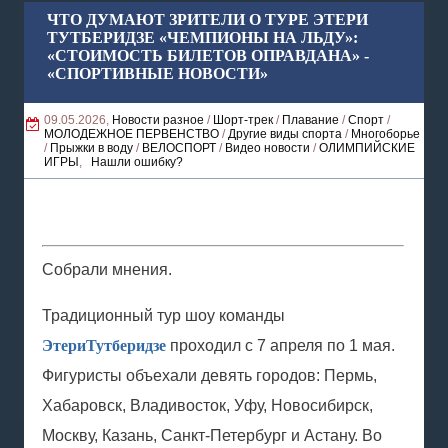
ЧТО ДУМАЮТ ЗРИТЕЛИ О ТУРЕ ЭТЕРИ
ТУТБЕРИДЗЕ «ЧЕМПИОНЫ НА ЛЬДУ»:
«СТОИМОСТЬ БИЛЕТОВ ОПРАВДАНА» -
«СПОРТИВНЫЕ НОВОСТИ»
09.05.2026,
Новости разное
/
Шорт-трек
/
Плавание
/
Спорт
/
МОЛОДЕЖНОЕ ПЕРВЕНСТВО
/
Другие виды спорта
/
Многоборье
/
Прыжки в воду
/
ВЕЛОСПОРТ
/
Видео новости
/
ОЛИМПИЙСКИЕ
ИГРЫ
,
Нашли ошибку?
Собрали мнения.
Традиционный тур шоу команды
Этери
Тутберидзе
проходил с 7 апреля по 1 мая.
Фигуристы объехали девять городов: Пермь,
Хабаровск, Владивосток, Уфу, Новосибирск,
Москву, Казань, Санкт-Петербург и Астану. Во