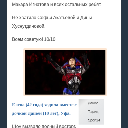
Макара Игнатова и всех остальных ребят.
Не хватило Софьи Акатьевой и Дины
Хуснутдиновой.
Всем советую! 10/10.
Денис
Елена (42 года) ходила вместе с
Тырин,
дочкой Дашей (10 лет), Уфа.
Sport24
Шоу вызвало полный восторг.