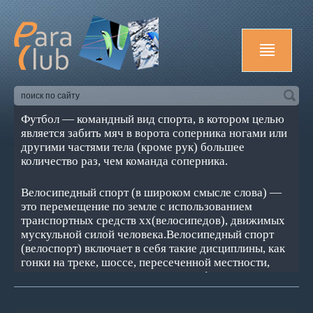
Футбол — командный вид спорта, в котором целью
является забить мяч в ворота соперника ногами или
другими частями тела (кроме рук) большее
количество раз, чем команда соперника.
Велосипедный спорт (в широком смысле слова) —
это перемещение по земле с использованием
транспортных средств хх(велосипедов), движимых
мускульной силой человека.Велосипедный спорт
(велоспорт) включает в себя такие дисциплины, как
гонки на треке, шоссе, пересеченной местности,
горный велосипед, соревнования в фигурной езде и
игре в мяч на велосипедах — велополо и велобол и
др.