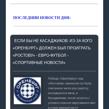
ПОСЛЕДНИИ НОВОСТИ ДНЯ:
ЕСЛИ БЫ НЕ КАСАДЖИКОВ: ИЗ-ЗА КОГО
«ОРЕНБУРГ» ДОЛЖЕН БЫЛ ПРОИГРАТЬ
«РОСТОВУ» - ЕВРО-ФУТБОЛ -
«СПОРТИВНЫЕ НОВОСТИ»
Победу «Оренбургу» над
«Ростовом» принесли гол Куля,
считанное число раз (шесть)
коснувшегося мяча, и
Касаджикова, после ассиста с
углового классно вкрутившего мяч
в створ рикошетом от