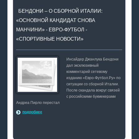
БЕНДОНИ – О СБОРНОЙ ИТАЛИИ:
«ОСНОВНОЙ КАНДИДАТ СНОВА
МАНЧИНИ» - ЕВРО-ФУТБОЛ -
«СПОРТИВНЫЕ НОВОСТИ»
Инсайдер Джанлука Бендони
дал эксклюзивный
комментарий сетевому
изданию «Евро-Футбол.Ру» по
ситуации со сборной Италии.
После скандала вокруг связей
с российскими букмекерами
Андреа Пирло перестал
подробнее