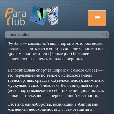
Футбол — командный вид спорта, в котором целью
является забить мяч в ворота соперника ногами или
другими частями тела (кроме рук) большее
количество раз, чем команда соперника.
Велосипедный спорт (в широком смысле слова) —
это перемещение по земле с использованием
транспортных средств хх(велосипедов), движимых
мускульной силой человека.Велосипедный спорт
(велоспорт) включает в себя такие дисциплины, как
гонки на треке, шоссе, пересеченной местности,
горный велосипед, соревнования в фигурной езде и
Этот вид единоборства, возникший в Англии как
игре в мяч на велосипедах — велополо и велобол и
жизненная необходимость для самозащиты от
др.