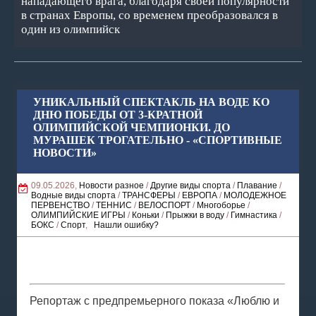
нападающего врага, благодаря своей популярности
в странах Европы, со временем преобразовался в
один из олимпийск
УНИКАЛЬНЫЙ СПЕКТАКЛЬ НА ВОДЕ КО
ДНЮ ПОБЕДЫ ОТ 3-КРАТНОЙ
ОЛИМПИЙСКОЙ ЧЕМПИОНКИ. ДО
МУРАШЕК ТРОГАТЕЛЬНО - «СПОРТИВНЫЕ
НОВОСТИ»
09.05.2026,
Новости разное
/
Другие виды спорта
/
Плавание
/
Водные виды спорта
/
ТРАНСФЕРЫ
/
ЕВРОПА
/
МОЛОДЕЖНОЕ
ПЕРВЕНСТВО
/
ТЕННИС
/
ВЕЛОСПОРТ
/
Многоборье
/
ОЛИМПИЙСКИЕ ИГРЫ
/
Коньки
/
Прыжки в воду
/
Гимнастика
/
БОКС
/
Спорт
,
Нашли ошибку?
Репортаж с предпремьерного показа «Люблю и