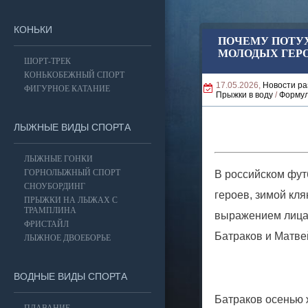
КОНЬКИ
ПОЧЕМУ ПОТУХ
МОЛОДЫХ ГЕРО
ШОРТ-ТРЕК
КОНЬКОБЕЖНЫЙ СПОРТ
17.05.2026,
Новости ра
ФИГУРНОЕ КАТАНИЕ
Прыжки в воду
/
Формул
ЛЫЖНЫЕ ВИДЫ СПОРТА
ЛЫЖНЫЕ ГОНКИ
ГОРНОЛЫЖНЫЙ СПОРТ
В российском фут
СНОУБОРДИНГ
героев, зимой кля
ПРЫЖКИ НА ЛЫЖАХ С
ТРАМПЛИНА
выражением лица ч
ФРИСТАЙЛ
Батраков и Матве
ЛЫЖНОЕ ДВОЕБОРЬЕ
ВОДНЫЕ ВИДЫ СПОРТА
Батраков осенью 