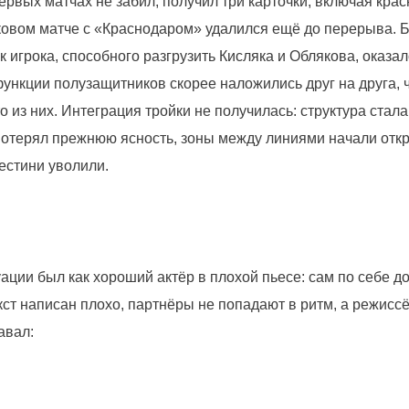
ервых матчах не забил, получил три карточки, включая крас
бковом матче с «Краснодаром» удалился ещё до перерыва. 
к игрока, способного разгрузить Кисляка и Облякова, оказал
функции полузащитников скорее наложились друг на друга, 
о из них. Интеграция тройки не получилась: структура стал
 потерял прежнюю ясность, зоны между линиями начали отк
естини уволили.
уации был как хороший актёр в плохой пьесе: сам по себе д
кст написан плохо, партнёры не попадают в ритм, а режисс
авал: