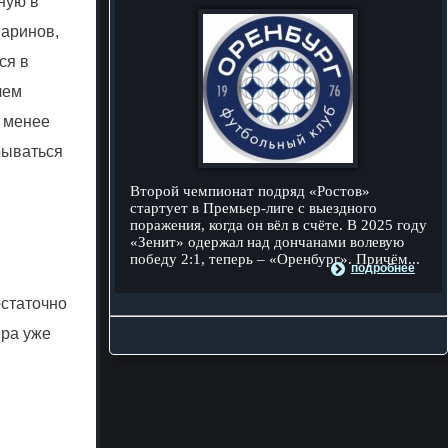
ную в
Баринов,
ся в
чем
а менее
рываться
Второй чемпионат подряд «Ростов»
стартует в Премьер-лиге с выездного
поражения, когда он вёл в счёте. В 2025 году
«Зенит» одержал над дончанами волевую
победу 2:1, теперь – «Оренбург». Причём...
подробнее
остаточно
ёра уже