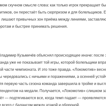
амом скучном смысле слова: как только игрок прекращает б
итиков, он перестаёт быть сюрпризом и для болельщиков. Е
, лишают привычных зон приёма между линиями, заставля
воротам и быстрее принимать решения.
Владимир Кузьмичёв объяснял происходящее иначе: после 
анда уже не показывает той игры, которой болельщики впр
ой части чемпионата. И это тоже правда. «Локомотив» весн
ы чередовались с ничьими и поражениями, а осенней устой
тя первую часть сезона команда завершила в тройке и выг
ендентом на медали. Получается, «Локомотив» слишком з
рёт — подтягиваются все, когда темп падает — проявляютс
 всего с балансом между атакой и обороной.