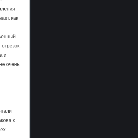
авления
ает, как
твенный
 отрезок,
а и
не очень
рпали
кова к
сех