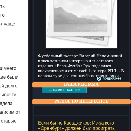
ыть
го
ют чаще
Футбольный эксперт Валерий Непомнящий
в эксклюзивном интервью для сетевого
издания «Евро-Футбол.Ру» поделился
зимнего
впечатлениями от матчей 1-го тура РПЛ. - В
первом туре два топ-клуба потеряли очки –
аве были
подробнее
ВАША РЕКЛАМА
ой долго
ДОБАВИТЬ БАННЕР
чивости
РАЗНОЕ НО ИНТЕРЕСНОЕ
лядела
ависим от
я старые
Если бы не Касаджиков: Из-за кого
«Оренбург» должен был проиграть