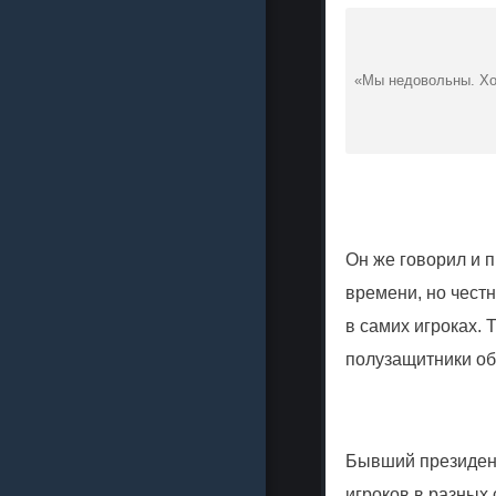
«Мы недовольны. Хот
Он же говорил и 
времени, но честн
в самих игроках. 
полузащитники обы
Бывший президент
игроков в разных