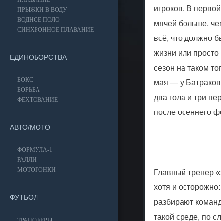
ПЛАВАНИЕ
игроков. В первой
ПРЫЖКИ В ВОДУ
ВОДНОЕ ПОЛО
мячей больше, чем
СИНХРОННОЕ ПЛАВАНИЕ
всё, что должно б
жизни или просто
ЕДИНОБОРСТВА
сезон на таком т
БОКС
мая — у Батракова
БОРЬБА
два гола и три пе
ФЕХТОВАНИЕ
после осеннего ф
АВТО/МОТО
ФОРМУЛА-1
РАЛЛИ
МОТОГОНКИ
Главный тренер «
хотя и осторожно
ФУТБОЛ
разбирают команд
такой среде, по 
ТРАНСФЕРЫ