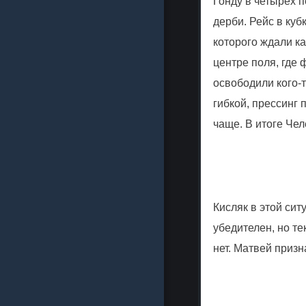
Гонду в четырёх п
дерби. Рейс в ку
которого ждали ка
центре поля, где 
освободили кого-т
гибкой, прессинг
чаще. В итоге Чел
Кисляк в этой сит
убедителен, но те
нет. Матвей призн