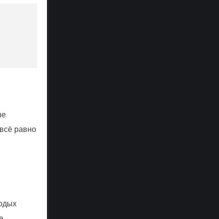
ше
 всё равно
лодых
е