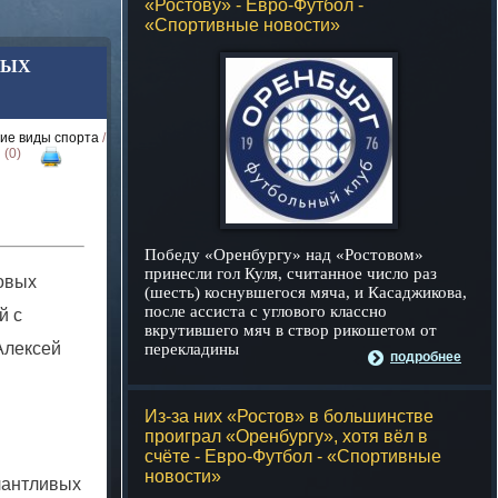
«Ростову» - Евро-Футбол -
«Спортивные новости»
НЫХ
гие виды спорта
/
, (0)
Победу «Оренбургу» над «Ростовом»
принесли гол Куля, считанное число раз
овых
(шесть) коснувшегося мяча, и Касаджикова,
после ассиста с углового классно
й с
вкрутившего мяч в створ рикошетом от
Алексей
перекладины
подробнее
Из-за них «Ростов» в большинстве
проиграл «Оренбургу», хотя вёл в
счёте - Евро-Футбол - «Спортивные
новости»
лантливых