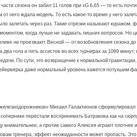
 части сезона он забил 11 голов при xG 6,65 — то есть почти
 от него ждала модель. То есть какое-то время у него залет
ыло залетать через раз. Такие отрезки называют куражом, 
 моментом, когда лучше не задавать лишних вопросов. Но 
опливе не проезжают. Весной — от возобновления сезона до
 два гола и пять ассистов во всех турнирах за 1089 минут
редачи. По сути, это возвращение к нормальной гравитации,
ейерверка даже нормальный уровень кажется потухшим фа
железнодорожников» Михаил Галактионов сформулировал 
: соперники перестали воспринимать Батракова как на сюрп
у внимательнее, а против самого Алексея играют плотнее и
словам тренера, эффект неожиданности может пропасть. Это