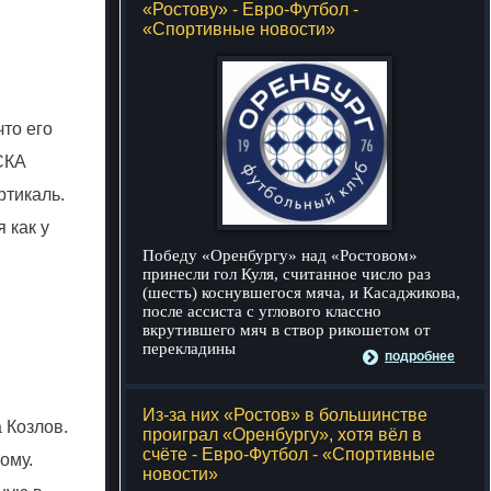
«Ростову» - Евро-Футбол -
«Спортивные новости»
что его
ЦСКА
ртикаль.
 как у
Победу «Оренбургу» над «Ростовом»
принесли гол Куля, считанное число раз
(шесть) коснувшегося мяча, и Касаджикова,
после ассиста с углового классно
вкрутившего мяч в створ рикошетом от
перекладины
подробнее
Из-за них «Ростов» в большинстве
 Козлов.
проиграл «Оренбургу», хотя вёл в
счёте - Евро-Футбол - «Спортивные
ому.
новости»