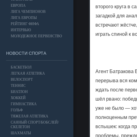
ЕВРОПА
второго круга в с
ЛИГА ЧЕМПИОНОВ
загадкой для анал
ЛИГА ЕВРОПЫ
РЕЙТИНГ ФИФА
встречают жёстче
ИНТЕРВЬЮ
играть спиной к 
МОЛОДЕЖНОЕ ПЕРВЕНСТВО
НОВОСТИ СПОРТА
БАСКЕТБОЛ
Агент Батракова 
ЛЕГКАЯ АТЛЕТИКА
ВЕЛОСПОРТ
перерыва вся ком
ТЕННИС
ждать после перв
БИАТЛОН
ХОККЕЙ
шёл рвано: побед
ГИМНАСТИКА
уже не было — хо
ГОЛЬФ
ТЯЖЕЛАЯ АТЛЕТИКА
полноценным прет
САННЫЙ СПОРТ/БОБСЛЕЙ/
вспышек: когда п
СКЕЛЕТОН
ШАХМАТЫ
проблемы, прежде