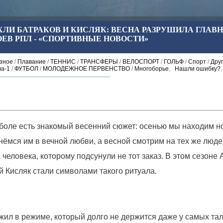
ЛИ БАТРАКОВ И КИСЛЯК: ВЕСНА РАЗРУШИЛА ГЛАВ
ЕВ РПЛ - «СПОРТИВНЫЕ НОВОСТИ»
зное
/
Плавание
/
ТЕННИС
/
ТРАНСФЕРЫ
/
ВЕЛОСПОРТ
/
ГОЛЬФ
/
Спорт
/
Дру
а-1
/
ФУТБОЛ
/
МОЛОДЕЖНОЕ ПЕРВЕНСТВО
/
Многоборье
,
Нашли ошибку?
боле есть знакомый весенний сюжет: осенью мы находим н
нёмся им в вечной любви, а весной смотрим на тех же люде
еловека, которому подсунули не тот заказ. В этом сезоне 
й Кисляк стали символами такого ритуала.
жил в режиме, который долго не держится даже у самых та