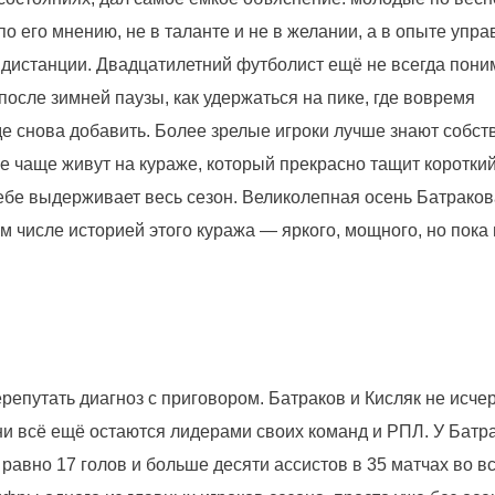
 по его мнению, не в таланте и не в желании, а в опыте упр
 дистанции. Двадцатилетний футболист ещё не всегда поним
осле зимней паузы, как удержаться на пике, где вовремя
где снова добавить. Более зрелые игроки лучше знают собс
е чаще живут на кураже, который прекрасно тащит короткий
себе выдерживает весь сезон. Великолепная осень Батраков
м числе историей этого куража — яркого, мощного, но пока 
репутать диагноз с приговором. Батраков и Кисляк не исче
ни всё ещё остаются лидерами своих команд и РПЛ. У Батра
равно 17 голов и больше десяти ассистов в 35 матчах во в