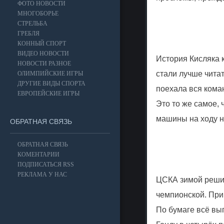
ФОТО НОВОСТИ
МНОГОБОРЬЕ
СТРЕЛЬБА
ГРЕБЛЯ
КОННЫЙ СПОРТ
ВИДЕО НОВОСТИ
История Кисляка к
НОВОСТИ РАЗНОЕ
стали лучше читат
ОЛИМПИЙСКИЕ ИГРЫ
ДРУГИЕ ВИДЫ СПОРТА
поехала вся коман
ЕВРОПЕЙСКИЕ ИГРЫ
Это то же самое, 
машины на ходу н
ОБРАТНАЯ СВЯЗЬ
ОБРАТНАЯ СВЯЗЬ
КОМЕНТАРИИ
ПОДПИСАТЬСЯ RSS
РЕКЛАМА У НАС
ЦСКА зимой решил
чемпионской. При
По бумаге всё выг