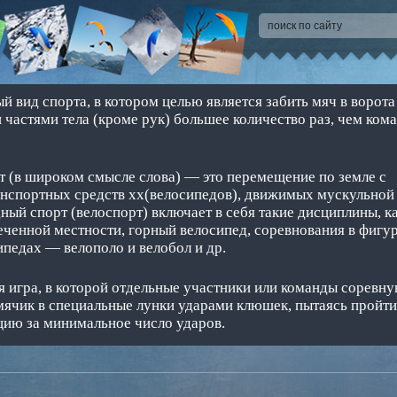
 вид спорта, в котором целью является забить мяч в ворота
 частями тела (кроме рук) большее количество раз, чем ком
 (в широком смысле слова) — это перемещение по земле с
нспортных средств хх(велосипедов), движимых мускульной
ный спорт (велоспорт) включает в себя такие дисциплины, ка
сеченной местности, горный велосипед, соревнования в фигур
ипедах — велополо и велобол и др.
 игра, в которой отдельные участники или команды соревну
мячик в специальные лунки ударами клюшек, пытаясь пройти
ию за минимальное число ударов.