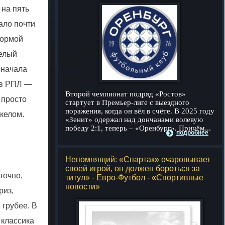
 на пять
ало почти
формой
целый
 начала
; в РПЛ —
Второй чемпионат подряд «Ростов»
 просто
стартует в Премьер-лиге с выездного
поражения, когда он вёл в счёте. В 2025 году
келом.
«Зенит» одержал над дончанами волевую
победу 2:1, теперь – «Оренбург». Причём...
подробнее
Непомнящий: «Спартак» очаровывает
своей игрой, он должен бороться за
точно,
титул» - Евро-Футбол - «Спортивные
новости»
риз,
 грубее. В
 классика