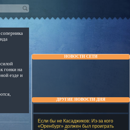
 соперника
анда
НОВОСТИ СЕТИ
 силой
к гонки на
ной езде и
ются,
ДРУГИЕ НОВОСТИ ДНЯ
Если бы не Касаджиков: Из-за кого
«Оренбург» должен был проиграть