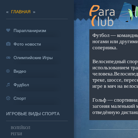
«
ГЛАВНАЯ
»
Парапланиризм
Футбол — командный
ногами или другими
Фото новости
соперника.
Олимпийские Игры
Велосипедный спорт
использованием тра
Видео
человека.Велосипед
треке, шоссе, пере
Фудбол
игре в мяч на велос
Спорт
Гольф — спортивная
загоняя маленький 
отведённую дистанц
ИГРОВЫЕ ВИДЫ СПОРТА
ВОЛЕЙБОЛ
РЕГБИ