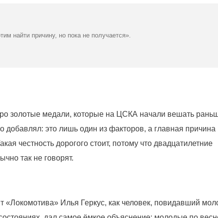
им найти причину, но пока не получается».
про золотые медали, которые на ЦСКА начали вешать рань
о добавлял: это лишь один из факторов, а главная причина
Такая честность дорогого стоит, потому что двадцатилетние
чно так не говорят.
 «Локомотива» Илья Геркус, как человек, повидавший мо
 состояниях, дал самое ёмкое объяснение: молодые по весн