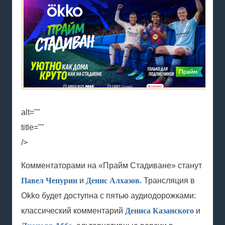
alt=""
title=""
/>
Комментаторами на «Прайм Стадиване» станут
Павел Чепурин
и
Денис Алхазов.
Трансляция в
Okko будет доступна с пятью аудиодорожками:
классический комментарий
Дениса Казанского
и