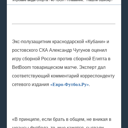
Игровые виды спорта
/
ФУТБОЛ
/
Плавание
,
Нашли ошибку?
Экс-полузащитник краснодарской «Кубани» и
ростовского СКА Александр Чугунов оценил
игру сборной России против сборной Египта в
BetBoom товарищеском матче. Эксперт дал
соответствующий комментарий корреспонденту
сетевого издания
«Евро-Футбол.Ру»
.
«В принципе, если брать в общем, не вникая в
нюансы футбола, то, мне кажется, сыграли