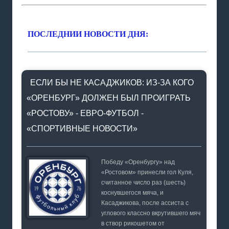
ПОСЛЕДНИИ НОВОСТИ ДНЯ:
ЕСЛИ БЫ НЕ КАСАДЖИКОВ: ИЗ-ЗА КОГО
«ОРЕНБУРГ» ДОЛЖЕН БЫЛ ПРОИГРАТЬ
«РОСТОВУ» - ЕВРО-ФУТБОЛ -
«СПОРТИВНЫЕ НОВОСТИ»
Победу «Оренбургу» над
«Ростовом» принесли гол Куля,
считанное число раз (шесть)
коснувшегося мяча, и
Касаджикова, после ассиста с
углового классно вкрутившего мяч
в створ рикошетом от