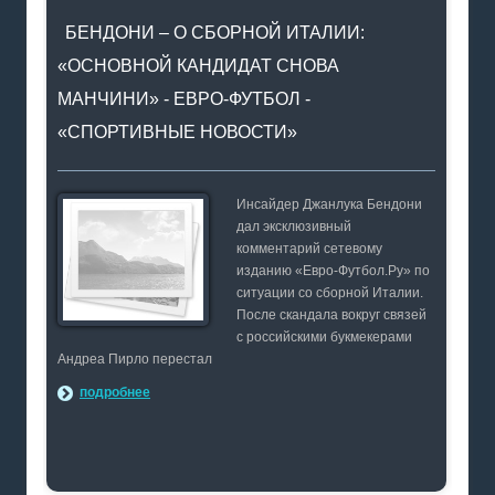
БЕНДОНИ – О СБОРНОЙ ИТАЛИИ:
«ОСНОВНОЙ КАНДИДАТ СНОВА
МАНЧИНИ» - ЕВРО-ФУТБОЛ -
«СПОРТИВНЫЕ НОВОСТИ»
Инсайдер Джанлука Бендони
дал эксклюзивный
комментарий сетевому
изданию «Евро-Футбол.Ру» по
ситуации со сборной Италии.
После скандала вокруг связей
с российскими букмекерами
Андреа Пирло перестал
подробнее