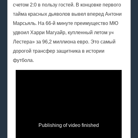
счетом 2:0 в пользу гостей. В концовке первого
тайма красных дьяволов вывел вперед Антони
Марсьяль. На 66-й минуте преимущество МЮ
удвоил Харри Магуайр, купленный летом у«
Лестера» за 96,2 миллиона евро. Это самый
дорогой трансфер защитника в истории
футбола.