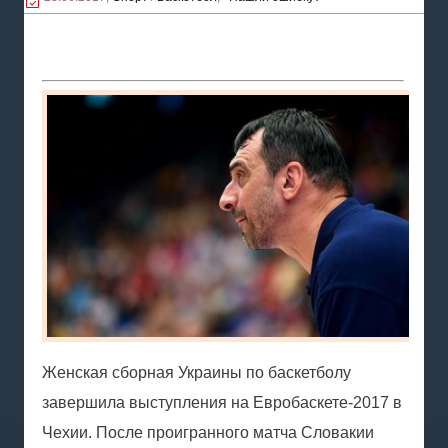
видов спорта в мире.
Женская сборная Украины по баскетболу
завершила выступления на Евробаскете-2017 в
Чехии. После проигранного матча Словакии