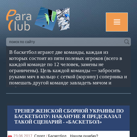
В баскетбол играют две команды, каждая из
которых состоит из пяти полевых игроков (всего в
каждой команде по 12 человек, замены не
ограничены). Цель каждой команды — забросить
руками мяч в кольцо с сеткой (корзину) соперника и
помешать другой команде завладеть мячом и
забросить его в свою корзину. Корзина находится на
высоте 3,05 м от пола (10 футов). За мяч,
заброшенный с ближней и средней дистанций,
засчитывается два очка, с дальней (из-за 3-х
ТРЕНЕР ЖЕНСКОЙ СБОРНОЙ УКРАИНЫ ПО
очковой линии) — три очка; штрафной бросок
БАСКЕТБОЛУ: НАКАНУНЕ Я ПРЕДСКАЗАЛ
оценивается в одно очко. Стандартный размер
ТАКОЙ СЦЕНАРИЙ - «БАСКЕТБОЛ»
баскетбольной площадки — 28 м в длину и 15 м — в
ширину. Баскетбол — один из самых популярных
23.06.2017,
Спорт
/
Баскетбол
,
Нашли ошибку?