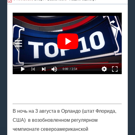
видов спорта в мире.
0:00
/ 2:54
В ночь на 3 августа в Орландо (штат Флорида,
США) в возобновленном регулярном
чемпионате североамериканской