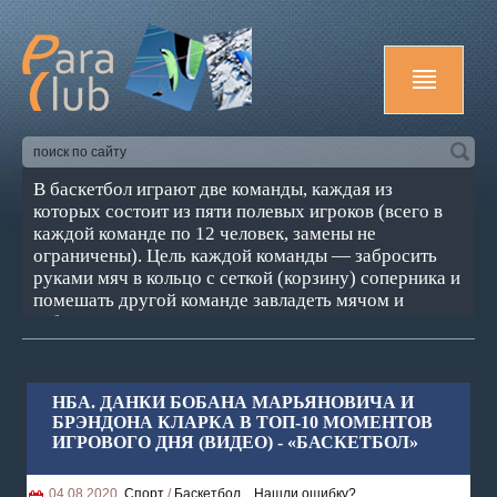
В баскетбол играют две команды, каждая из
которых состоит из пяти полевых игроков (всего в
каждой команде по 12 человек, замены не
ограничены). Цель каждой команды — забросить
руками мяч в кольцо с сеткой (корзину) соперника и
помешать другой команде завладеть мячом и
забросить его в свою корзину. Корзина находится на
высоте 3,05 м от пола (10 футов). За мяч,
заброшенный с ближней и средней дистанций,
засчитывается два очка, с дальней (из-за 3-х
НБА. ДАНКИ БОБАНА МАРЬЯНОВИЧА И
очковой линии) — три очка; штрафной бросок
БРЭНДОНА КЛАРКА В ТОП-10 МОМЕНТОВ
оценивается в одно очко. Стандартный размер
ИГРОВОГО ДНЯ (ВИДЕО) - «БАСКЕТБОЛ»
баскетбольной площадки — 28 м в длину и 15 м — в
ширину. Баскетбол — один из самых популярных
04.08.2020,
Спорт
/
Баскетбол
,
Нашли ошибку?