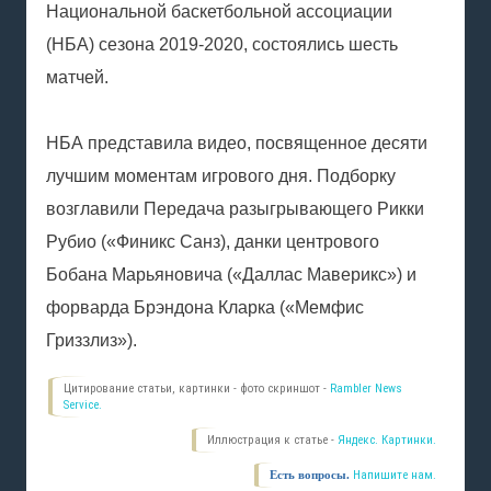
Национальной баскетбольной ассоциации
(НБА) сезона 2019-2020, состоялись шесть
матчей.
НБА представила видео, посвященное десяти
лучшим моментам игрового дня. Подборку
возглавили Передача разыгрывающего Рикки
Рубио («Финикс Санз), данки центрового
Бобана Марьяновича («Даллас Маверикс») и
форварда Брэндона Кларка («Мемфис
Гриззлиз»).
Цитирование статьи, картинки - фото скриншот -
Rambler News
Service.
Иллюстрация к статье -
Яндекс. Картинки.
Есть вопросы.
Напишите нам.