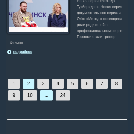
Новая серия «Метода
Тутберидзе». Новая серия
документального сериала
Okko «Метод » посвящена
роли родителей в
профессиональном спорте.
Героями стали тренер
...Филипп
подробнее
1
2
3
4
5
6
7
8
9
10
...
24