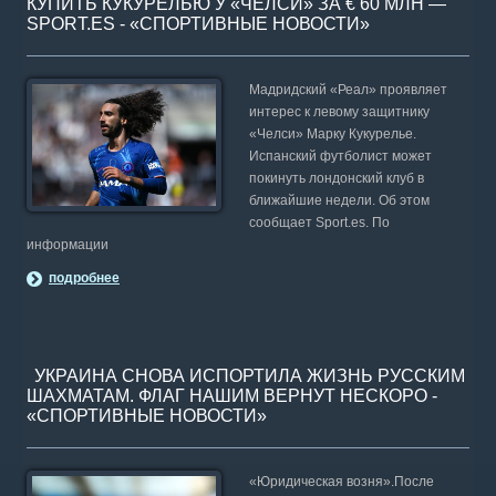
КУПИТЬ КУКУРЕЛЬЮ У «ЧЕЛСИ» ЗА € 60 МЛН —
SPORT.ES - «СПОРТИВНЫЕ НОВОСТИ»
Мадридский «Реал» проявляет
интерес к левому защитнику
«Челси» Марку Кукурелье.
Испанский футболист может
покинуть лондонский клуб в
ближайшие недели. Об этом
сообщает Sport.es. По
информации
подробнее
УКРАИНА СНОВА ИСПОРТИЛА ЖИЗНЬ РУССКИМ
ШАХМАТАМ. ФЛАГ НАШИМ ВЕРНУТ НЕСКОРО -
«СПОРТИВНЫЕ НОВОСТИ»
«Юридическая возня».После