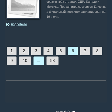
сразу в трёх странах: США, Канаде и
Мексике. Первая игра состоится 11 июня,
а финальный поединок запланирован на
19 июля.
подробнее
1
2
3
4
5
6
7
8
9
10
...
58
para-club.ru