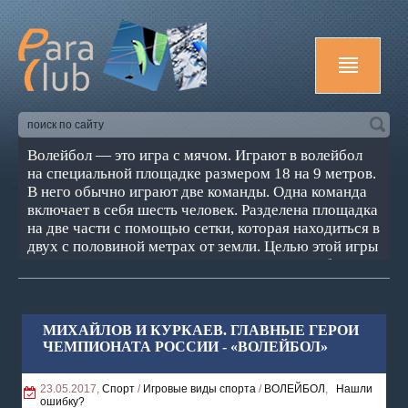
Волейбол — это игра с мячом. Играют в волейбол
на специальной площадке размером 18 на 9 метров.
В него обычно играют две команды. Одна команда
включает в себя шесть человек. Разделена площадка
на две части с помощью сетки, которая находиться в
двух с половиной метрах от земли. Целью этой игры
является задать такое направление мячу, чтобы он
пролетая сетку с Вашей стороны коснулся
территорию соперника. Или же, наоборот, не дать
мячу коснуться вашей площадки.
МИХАЙЛОВ И КУРКАЕВ. ГЛАВНЫЕ ГЕРОИ
ЧЕМПИОНАТА РОССИИ - «ВОЛЕЙБОЛ»
23.05.2017,
Спорт
/
Игровые виды спорта
/
ВОЛЕЙБОЛ
,
Нашли
ошибку?