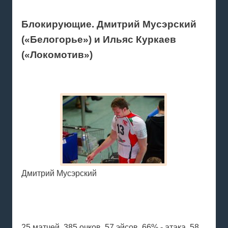
Блокирующие. Дмитрий Мусэрский
(«Белогорье») и Ильяс Куркаев
(«Локомотив»)
Дмитрий Мусэрский
25 матчей, 385 очков, 57 эйсов, 66% - атака, 58