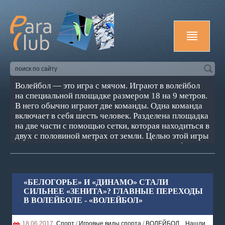
Волейбол — это игра с мячом. Играют в волейбол
на специальной площадке размером 18 на 9 метров.
В него обычно играют две команды. Одна команда
включает в себя шесть человек. Разделена площадка
на две части с помощью сетки, которая находиться в
двух с половиной метрах от земли. Целью этой игры
является задать такое направление мячу, чтобы он
пролетая сетку с Вашей стороны коснулся
территорию соперника. Или же, наоборот, не дать
мячу коснуться вашей площадки.
«БЕЛОГОРЬЕ» И «ДИНАМО» СТАЛИ
СИЛЬНЕЕ «ЗЕНИТА»? ГЛАВНЫЕ ПЕРЕХОДЫ
В ВОЛЕЙБОЛЕ - «ВОЛЕЙБОЛ»
18.06.2017,
Спорт
/
Игровые виды спорта
/
ВОЛЕЙБОЛ
,
Нашли