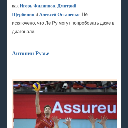
как
Игорь Филиппов
,
Дмитрий
Щербинин
и
Алексей Остапенко
. Не
исключено, что Ле Ру могут попробовать даже в
диагонали.
Антонин Рузье