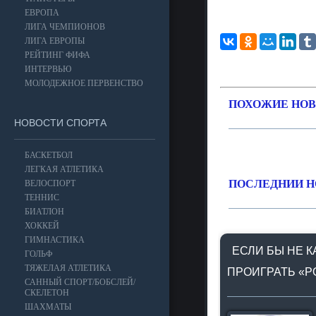
ЕВРОПА
ЛИГА ЧЕМПИОНОВ
ЛИГА ЕВРОПЫ
РЕЙТИНГ ФИФА
ИНТЕРВЬЮ
МОЛОДЕЖНОЕ ПЕРВЕНСТВО
ПОХОЖИЕ НОВ
НОВОСТИ СПОРТА
БАСКЕТБОЛ
ЛЕГКАЯ АТЛЕТИКА
ПОСЛЕДНИИ Н
ВЕЛОСПОРТ
ТЕННИС
БИАТЛОН
ХОККЕЙ
ГИМНАСТИКА
ЕСЛИ БЫ НЕ К
ГОЛЬФ
ТЯЖЕЛАЯ АТЛЕТИКА
ПРОИГРАТЬ «Р
САННЫЙ СПОРТ/БОБСЛЕЙ/
СКЕЛЕТОН
ШАХМАТЫ