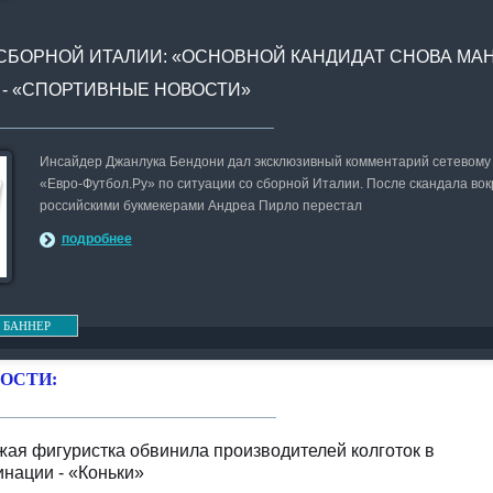
 СБОРНОЙ ИТАЛИИ: «ОСНОВНОЙ КАНДИДАТ СНОВА МА
Л - «СПОРТИВНЫЕ НОВОСТИ»
Инсайдер Джанлука Бендони дал эксклюзивный комментарий сетевому
«Евро-Футбол.Ру» по ситуации со сборной Италии. После скандала вокр
российскими букмекерами Андреа Пирло перестал
подробнее
 БАННЕР
ОСТИ:
ая фигуристка обвинила производителей колготок в
нации - «Коньки»