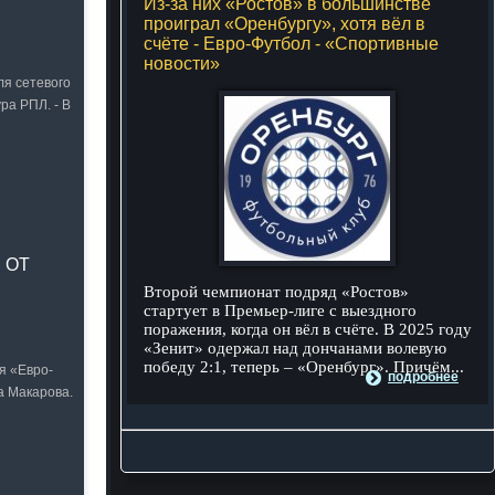
Из-за них «Ростов» в большинстве
проиграл «Оренбургу», хотя вёл в
счёте - Евро-Футбол - «Спортивные
новости»
я сетевого
ра РПЛ. - В
 ОТ
Второй чемпионат подряд «Ростов»
стартует в Премьер-лиге с выездного
поражения, когда он вёл в счёте. В 2025 году
«Зенит» одержал над дончанами волевую
победу 2:1, теперь – «Оренбург». Причём...
я «Евро-
подробнее
а Макарова.