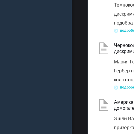
Темнокож
дискрими
подобрат
подроб
Чернокож
дискрим
Мария Г
Гербер 
колготок
подроб
Американ
домогате
Эшли Ваг
призерка