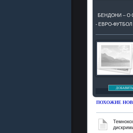
БЕНДОНИ – О
- ЕВРО-ФУТБО
ДОБАВИТЬ
ПОХОЖИЕ НОВ
Темнокож
дискрими