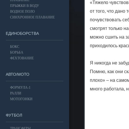
ПЛАВАНИЕ
«Тяжело чувствов
ПРЫЖКИ В ВОДУ
от того, что дано
ВОДНОЕ ПОЛО
СИНХРОННОЕ ПЛАВАНИЕ
почувствовать се
смотрят только н
ЕДИНОБОРСТВА
можно сшить на за
приходилось краси
БОКС
БОРЬБА
ФЕХТОВАНИЕ
Я никогда не забу
Помню, как они ск
АВТО/МОТО
плохо» – на само
ФОРМУЛА-1
много работала, н
РАЛЛИ
МОТОГОНКИ
ФУТБОЛ
ТРАНСФЕРЫ