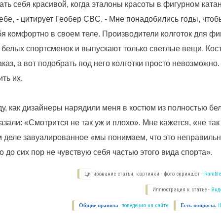
ать себя красивой, когда эталоны красоты в фигурном ката
 тебе, - цитирует Геобер CBC. - Мне понадобились годы, чтоб
бя комфортно в своем теле. Производители колготок для фи
а белых спортсменок и выпускают только светлые вещи. Ко
каз, а вот подобрать под него колготки просто невозможно
ть их.
ду, как дизайнеры нарядили меня в костюм из полностью бел
азали: «Смотрится не так уж и плохо». Мне кажется, «не так
м деле завуалированное «мы понимаем, что это неправильн
о до сих пор не чувствую себя частью этого вида спорта».
Цитирование статьи, картинки - фото скриншот -
Ramble
Иллюстрация к статье -
Янд
Общие правила
поведения на сайте.
Есть вопросы.