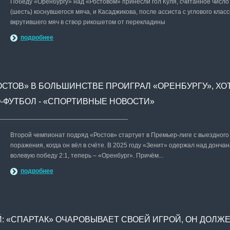
Победу «Оренбургу» над «Ростовом» принесли гол Куля, считанное число
(шесть) коснувшегося мяча, и Касаджикова, после ассиста с углового клас
вкрутившего мяч в створ рикошетом от перекладины
подробнее
ОСТОВ» В БОЛЬШИНСТВЕ ПРОИГРАЛ «ОРЕНБУРГУ», ХО
РО-ФУТБОЛ - «СПОРТИВНЫЕ НОВОСТИ»
Второй чемпионат подряд «Ростов» стартует в Премьер-лиге с выездного
поражения, когда он вёл в счёте. В 2025 году «Зенит» одержал над донча
волевую победу 2:1, теперь – «Оренбург». Причём...
подробнее
 «СПАРТАК» ОЧАРОВЫВАЕТ СВОЕЙ ИГРОЙ, ОН ДОЛЖ