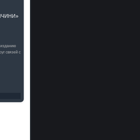
НЧИНИ»
 изданию
уг связей с