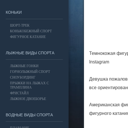
КОНЬКИ
ШОРТ-ТРЕК
КОНЬКОБЕЖНЫЙ СПОРТ
ФИГУРНОЕ КАТАНИЕ
ЛЫЖНЫЕ ВИДЫ СПОРТА
Темнокожая фигур
Instagram
ЛЫЖНЫЕ ГОНКИ
ГОРНОЛЫЖНЫЙ СПОРТ
СНОУБОРДИНГ
Девушка пожалова
ПРЫЖКИ НА ЛЫЖАХ С
все ориентирован
ТРАМПЛИНА
ФРИСТАЙЛ
ЛЫЖНОЕ ДВОЕБОРЬЕ
Американская фиг
фигурного катани
ВОДНЫЕ ВИДЫ СПОРТА