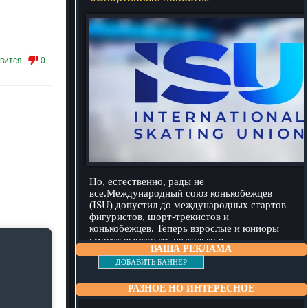
вится
0
Но, естественно, рады не
все.Международный союз конькобежцев
(ISU) допустил до международных стартов
фигуристов, шорт-трекистов и
конькобежцев. Теперь взрослые и юниоры
смогут выступать не только в
подробнее
ВАША РЕКЛАМА
ДОБАВИТЬ БАННЕР
РАЗНОЕ НО ИНТЕРЕСНОЕ