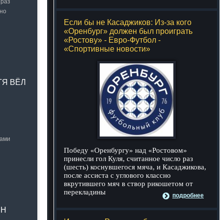
 раз
сно
Если бы не Касаджиков: Из-за кого
«Оренбург» должен был проиграть
«Ростову» - Евро-Футбол -
«Спортивные новости»
ТЯ ВЁЛ
нами
Победу «Оренбургу» над «Ростовом»
принесли гол Куля, считанное число раз
(шесть) коснувшегося мяча, и Касаджикова,
после ассиста с углового классно
вкрутившего мяч в створ рикошетом от
перекладины
подробнее
ЕН