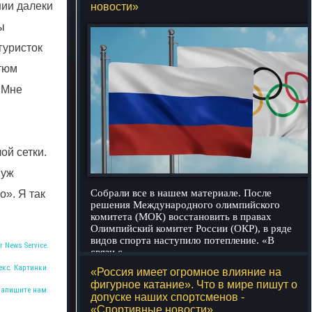
нии далеки
новости»
ы
гуристок
стюм
. Мне
ой сетки.
 уж
Собрали все в нашем материале. После
о». Я так
решения Международного олимпийского
комитета (МОК) восстановить в правах
Олимпийский комитет России (ОКР), в ряде
видов спорта наступило потепление. «В
r News Service.
связи с
подробнее
екс. Картинки.
«Россия имеет огромное влияние на
фигурное катание». Что в мире пишут о
Напишите нам.
допуске наших спортсменов -
«Спортивные новости»