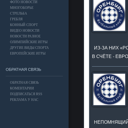
ФОТО НОВОСТИ
МНОГОБОРЬЕ
СТРЕЛЬБА
ГРЕБЛЯ
КОННЫЙ СПОРТ
ВИДЕО НОВОСТИ
НОВОСТИ РАЗНОЕ
ОЛИМПИЙСКИЕ ИГРЫ
ИЗ-ЗА НИХ «Р
ДРУГИЕ ВИДЫ СПОРТА
ЕВРОПЕЙСКИЕ ИГРЫ
В СЧЁТЕ - ЕВ
ОБРАТНАЯ СВЯЗЬ
ОБРАТНАЯ СВЯЗЬ
КОМЕНТАРИИ
ПОДПИСАТЬСЯ RSS
РЕКЛАМА У НАС
НЕПОМНЯЩИЙ: