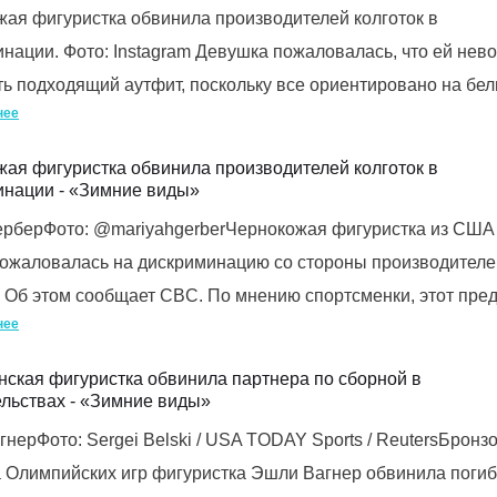
ая фигуристка обвинила производителей колготок в
нации. Фото: Instagram Девушка пожаловалась, что ей нев
ь подходящий аутфит, поскольку все ориентировано на бе
нее
ая фигуристка обвинила производителей колготок в
инации - «Зимние виды»
ерберФото: @mariyahgerberЧернокожая фигуристка из США
пожаловалась на дискриминацию со стороны производителе
. Об этом сообщает CBC. По мнению спортсменки, этот пре
нее
ская фигуристка обвинила партнера по сборной в
льствах - «Зимние виды»
нерФото: Sergei Belski / USA TODAY Sports / ReutersБронз
 Олимпийских игр фигуристка Эшли Вагнер обвинила поги