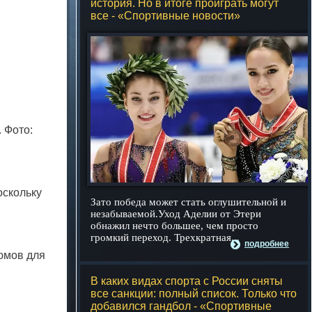
история. Но в итоге проиграть могут
все - «Спортивные новости»
 Фото:
оскольку
Зато победа может стать оглушительной и
незабываемой.Уход Аделии от Этери
обнажил нечто большее, чем просто
громкий переход. Трехкратная...
подробнее
юмов для
В каких видах спорта с России сняты
все санкции: полный список. Только что
добавился гандбол - «Спортивные