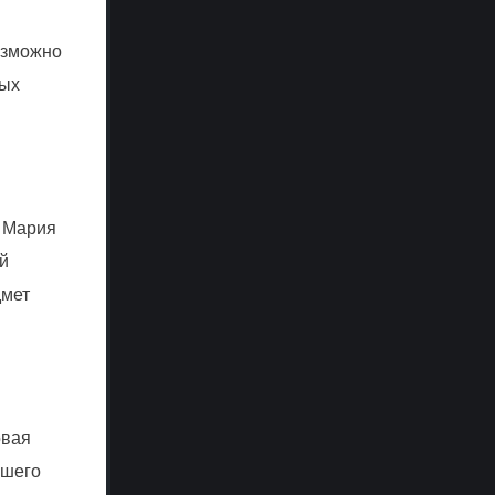
озможно
лых
 Мария
й
дмет
овая
бшего