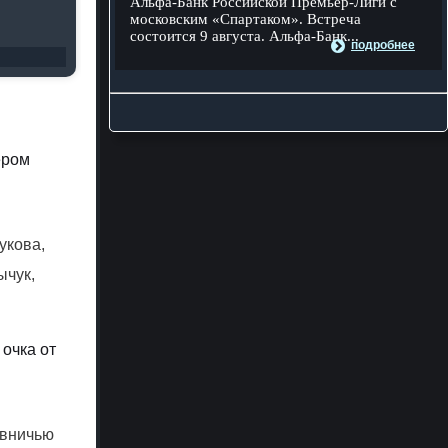
Альфа-Банк Российской Премьер-Лиги с
московским «Спартаком». Встреча
состоится 9 августа. Альфа-Банк...
подробнее
ером
укова,
ычук,
очка от
 вничью