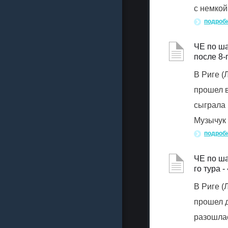
с немкой
подроб
ЧЕ по ша
после 8-
В Риге 
прошел в
сыграла 
Музычук
подроб
ЧЕ по ша
го тура 
В Риге 
прошел д
разошла