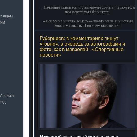
-- Начинайте делать все, что вы можете сделать – и даже то, о
чем можете хотя бы мечтать.
стоящем
-- Все дело в мыслях. Мысль — начало всего. И мыслями
ким
можно управлять. И поэтому главное дело
совершенствования: работать над мыслями.
Губерниев: в комментариях пишут
-- Идите уверенно по направлению к мечте. Живите той
«говно», а очередь за автографами и
жизнью, которую вы сами себе придумали.
фото, как в мавзолей - «Спортивные
-- Самое большое богатство — это ум. Самая большая
новости»
нищета — глупость. Из всех страхов самый пугающий —
самолюбование.
-- Лучшее, что можно сделать с хорошим советом, это
пропустить его мимо ушей. Он никогда не бывает полезен
никому, кроме того, кто его дал.
-- Люблю давать советы и очень не люблю, когда их дают
мне.
 Алексея
ход
Известный спортивный комментатор и