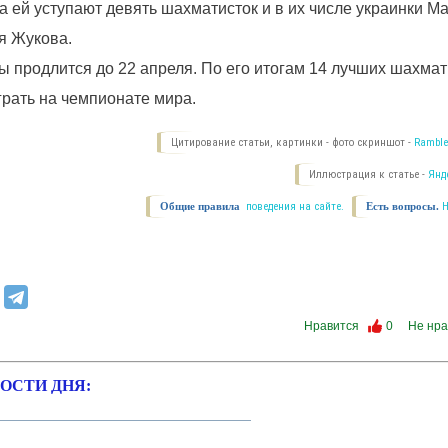
чка ей уступают девять шахматисток и в их числе украинки М
я Жукова.
 продлится до 22 апреля. По его итогам 14 лучших шахмат
грать на чемпионате мира.
Цитирование статьи, картинки - фото скриншот -
Ramble
Иллюстрация к статье -
Янд
Общие правила
поведения на сайте.
Есть вопросы.
Нравится
0
Не нра
ОСТИ ДНЯ: