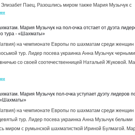
 Элизабет Паец. Разошлись миром также Мария Музычук с
нее
хматам. Мария Музычук на пол-очка отстает от дуэта лидер
го тура - «Шахматы»
(Латвия) на чемпионате Европы по шахматам среди женщин
осьмой тур. Лидер посева украинка Анна Музычук черными
вничью со своей соотечественницей Натальей Жуковой. М
нее
хматам. Мария Музычук пол-очка уступает дуэту лидеров по
- «Шахматы»
(Латвия) на чемпионате Европы по шахматам среди женщин
евятый тур. Лидер посева украинка Анна Музычук белыми
сь миром с румынской шахматисткой Ириной Булмагой. Ма