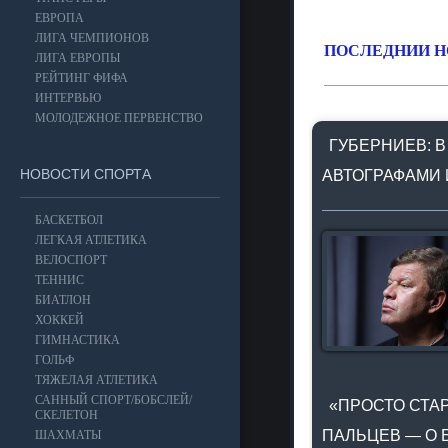
ЕВРОПА
ЛИГА ЧЕМПИОНОВ
ПОСЛЕДНИИ Н
ЛИГА ЕВРОПЫ
РЕЙТИНГ ФИФА
ИНТЕРВЬЮ
МОЛОДЕЖНОЕ ПЕРВЕНСТВО
ГУБЕРНИЕВ: В
НОВОСТИ СПОРТА
АВТОГРАФАМИ 
БАСКЕТБОЛ
ЛЕГКАЯ АТЛЕТИКА
ВЕЛОСПОРТ
ТЕННИС
БИАТЛОН
ХОККЕЙ
ГИМНАСТИКА
ГОЛЬФ
ТЯЖЕЛАЯ АТЛЕТИКА
САННЫЙ СПОРТ/БОБСЛЕЙ/
«ПРОСТО СТАР
СКЕЛЕТОН
ПАЛЬЦЕВ — О 
ШАХМАТЫ