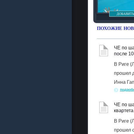
ДОБАВИТЬ
ПОХОЖИЕ НОВ
ЧЕ по ш
после 10
В Риге 
прошел д
Инна Гап
подроб
ЧЕ по ша
квартета
В Риге 
прошел с