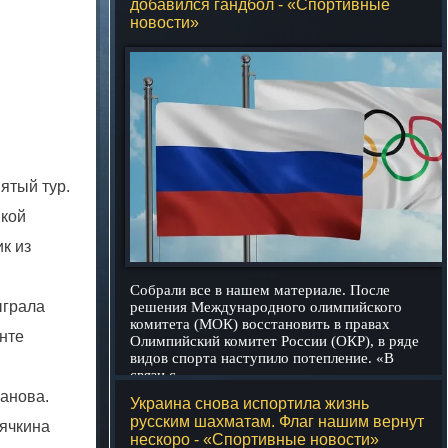
добавился гандбол - «Спортивные
новости»
ятый тур.
нкой
к из
Собрали все в нашем материале. После
ыграла
решения Международного олимпийского
комитета (МОК) восстановить в правах
нте
Олимпийский комитет России (ОКР), в ряде
видов спорта наступило потепление. «В
связи с
подробнее
анова.
Украина снова испортила жизнь
русским шахматам. Флаг нашим вернут
ячкина
нескоро - «Спортивные новости»