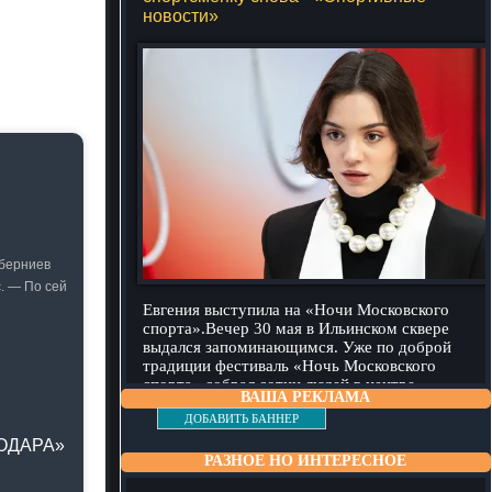
новости»
уберниев
. — По сей
Евгения выступила на «Ночи Московского
спорта».Вечер 30 мая в Ильинском сквере
выдался запоминающимся. Уже по доброй
традиции фестиваль «Ночь Московского
спорта» собрал сотни людей в центре
ВАША РЕКЛАМА
столицы,
подробнее
ДОБАВИТЬ БАННЕР
НОДАРА»
РАЗНОЕ НО ИНТЕРЕСНОЕ