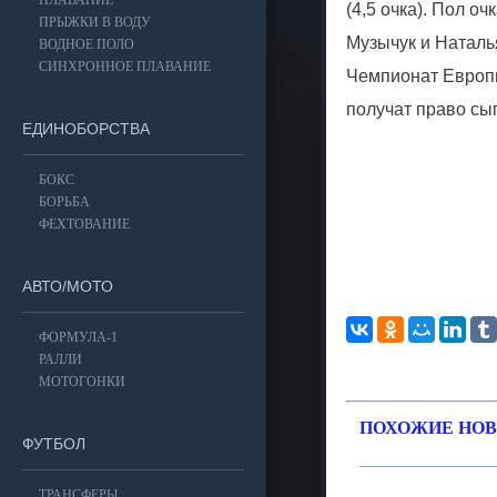
ПЛАВАНИЕ
(4,5 очка). Пол о
ПРЫЖКИ В ВОДУ
Музычук и Наталь
ВОДНОЕ ПОЛО
СИНХРОННОЕ ПЛАВАНИЕ
Чемпионат Европы
получат право сы
ЕДИНОБОРСТВА
БОКС
БОРЬБА
ФЕХТОВАНИЕ
АВТО/МОТО
ФОРМУЛА-1
РАЛЛИ
МОТОГОНКИ
ПОХОЖИЕ НОВ
ФУТБОЛ
ТРАНСФЕРЫ