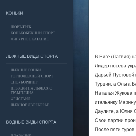
КОНЬКИ
ШОРТ-ТРЕК
КОНЬКОБЕЖНЫЙ СПОРТ
ФИГУРНОЕ КАТАНИЕ
ЛЫЖНЫЕ ВИДЫ СПОРТА
В Риге (Латвия) 
Лидер посева укр
ЛЫЖНЫЕ ГОНКИ
Дарьей Пустовойт
ГОРНОЛЫЖНЫЙ СПОРТ
СНОУБОРДИНГ
Турции, а Ольга 
ПРЫЖКИ НА ЛЫЖАХ С
Наталья Жукова п
ТРАМПЛИНА
ФРИСТАЙЛ
итальянку Марину
ЛЫЖНОЕ ДВОЕБОРЬЕ
Даулите, а Юлия 
Свои партии прои
ВОДНЫЕ ВИДЫ СПОРТА
После пяти туров