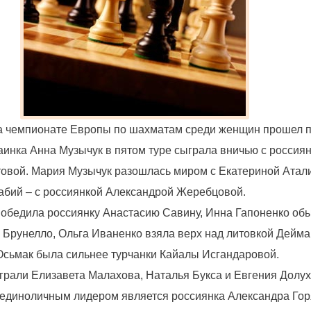
на чемпионате Европы по шахматам среди женщин прошел п
аинка Анна Музычук в пятом туре сыграла вничью с россия
овой. Мария Музычук разошлась миром с Екатериной Атали
Бабий – с россиянкой Александрой Жеребцовой.
обедила россиянку Анастасию Савину, Инна Гапоненко об
 Брунелло, Ольга Иваненко взяла верх над литовкой Дейма
Осьмак была сильнее турчанки Кайалы Исгандаровой.
грали Елизавета Малахова, Наталья Букса и Евгения Долух
 единоличным лидером является россиянка Александра Гор