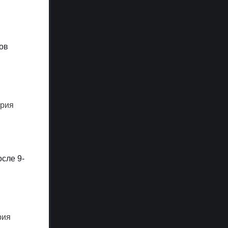
ов
ария
сле 9-
рия