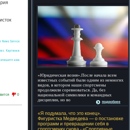
ария
исток
r News Service.
екс. Картинки.
Напишите нам.
«Юридическая возня».После начала всем
известных событий были одним из немногих
видов, в котором наши спортсмены
продолжили соревноваться. Да, без
вится
0
национальной символики и командных
дисциплин, но во
подробнее
«Я подумала, что это конец».
Фигуристка Медведева — о постановке
программ и превращении себя в
спортсменку снова - «Спортивные