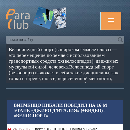
Велосипедный спорт (в широком смысле слова) —
это перемещение по земле с использованием
транспортных средств хх(велосипедов), движимых
мускульной силой человека.Велосипедный спорт
(велоспорт) включает в себя такие дисциплины, как
гонки на треке, шоссе, пересеченной местности,
горный велосипед, соревнования в фигурной езде и
игре в мяч на велосипедах — велополо и велобол и
др.
ВИНЧЕНЦО НИБАЛИ ПОБЕДИЛ НА 16-М
ЭТАПЕ «ДЖИРО Д’ИТАЛИЯ» (+ВИДЕО) -
«ВЕЛОСПОРТ»
24.05.2017,
Спорт
/
ВЕЛОСПОРТ
,
Нашли ошибку?