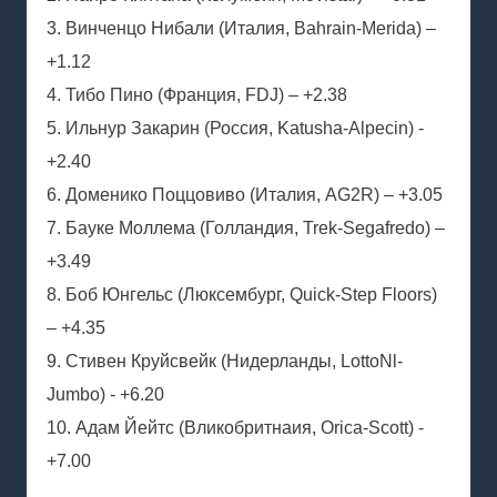
3. Винченцо Нибали (Италия, Bahrain-Merida) –
+1.12
4. Тибо Пино (Франция, FDJ) – +2.38
5. Ильнур Закарин (Россия, Katusha-Alpecin) -
+2.40
6. Доменико Поццовиво (Италия, AG2R) – +3.05
7. Бауке Моллема (Голландия, Trek-Segafredo) –
+3.49
8. Боб Юнгельс (Люксембург, Quick-Step Floors)
– +4.35
9. Стивен Круйсвейк (Нидерланды, LottoNl-
Jumbo) - +6.20
10. Адам Йейтс (Вликобритнаия, Orica-Scott) -
+7.00