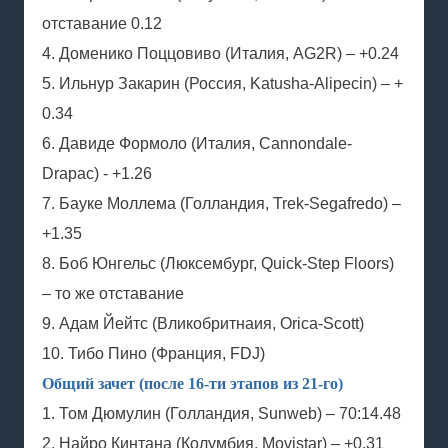
отставание 0.12
4. Доменико Поццовиво (Италия, AG2R) – +0.24
5. Ильнур Закарин (Россия, Katusha-Alipecin) – +
0.34
6. Давиде Формоло (Италия, Cannondale-
Drapac) - +1.26
7. Бауке Моллема (Голландия, Trek-Segafredo) –
+1.35
8. Боб Юнгельс (Люксембург, Quick-Step Floors)
– то же отставание
9. Адам Йейтс (Вликобритнаия, Orica-Scott)
10. Тибо Пино (Франция, FDJ)
Общий зачет (после 16-ти этапов из 21-го)
1. Том Дюмулин (Голландия, Sunweb) – 70:14.48
2. Найро Кинтана (Колумбия, Movistar) – +0.31