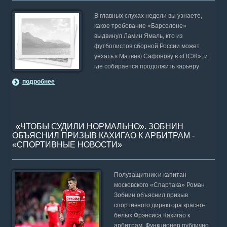
В главных слухах недели вы узнаете,
какое требование «Барселоне»
выдвинул Ламин Ямаль, кто из
футболистов сборной России может
уехать к Матвею Сафонову в «ПСЖ», и
где собирается продолжить карьеру
подробнее
«ЧТОБЫ СУДИЛИ НОРМАЛЬНО». ЗОБНИН
ОБЪЯСНИЛ ПРИЗЫВ КАХИГАО К АРБИТРАМ -
«СПОРТИВНЫЕ НОВОСТИ»
Полузащитник и капитан
московского «Спартака» Роман
Зобнин объяснил призыв
спортивного директора красно-
белых Фрэнсиса Кахигао к
арбитрам. Функционер публично