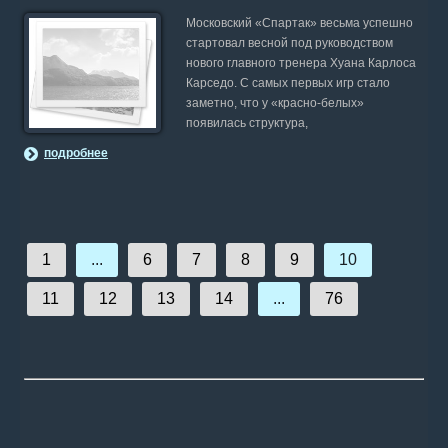
Московский «Спартак» весьма успешно
стартовал весной под руководством
нового главного тренера Хуана Карлоса
Карседо. С самых первых игр стало
заметно, что у «красно-белых»
появилась структура,
подробнее
1
...
6
7
8
9
10
11
12
13
14
...
76