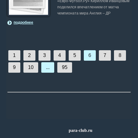
«Евро-Футбол.Ру» Кириллом Иванцовым
поделился впечатлением от матча
чемпионата мира Англия – ДР
подробнее
1
2
3
4
5
6
7
8
9
10
...
95
para-club.ru