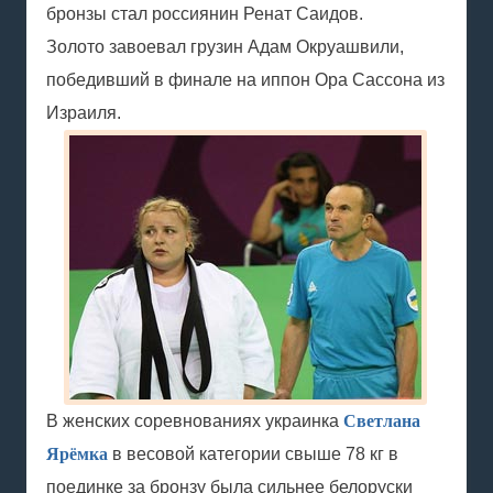
бронзы стал россиянин Ренат Саидов.
Золото завоевал грузин Адам Окруашвили,
победивший в финале на иппон Ора Сассона из
Израиля.
В женских соревнованиях украинка
Светлана
Ярёмка
в весовой категории свыше 78 кг в
поединке за бронзу была сильнее белоруски