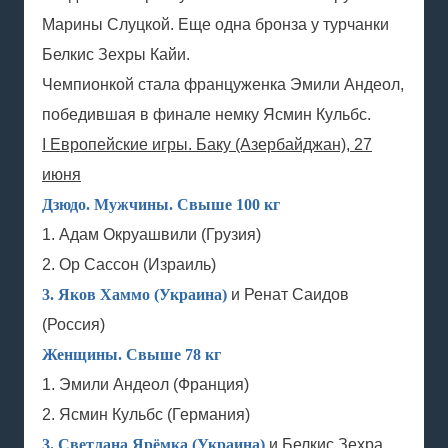
Марины Слуцкой. Еще одна бронза у турчанки
Белкис Зехры Кайи.
Чемпионкой стала француженка Эмили Андеол,
победившая в финале немку Ясмин Кульбс.
I Европейские игры. Баку (Азербайджан), 27
июня
Дзюдо. Мужчины. Свыше 100 кг
1. Адам Окруашвили (Грузия)
2. Ор Сассон (Израиль)
3. Яков Хаммо (Украина)
и Ренат Саидов
(Россия)
Женщины. Свыше 78 кг
1. Эмили Андеол (Франция)
2. Ясмин Кульбс (Германия)
3. Светлана Ярёмка (Украина)
и Белкис Зехра