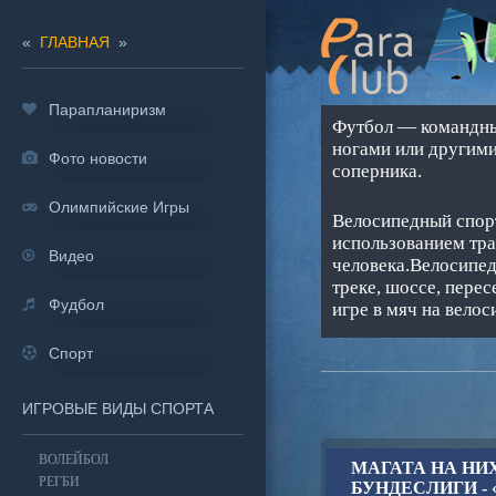
«
ГЛАВНАЯ
»
Парапланиризм
Футбол — командный
ногами или другими
Фото новости
соперника.
Олимпийские Игры
Велосипедный спорт
использованием тра
Видео
человека.Велосипед
треке, шоссе, пере
Фудбол
игре в мяч на велос
Спорт
ИГРОВЫЕ ВИДЫ СПОРТА
ВОЛЕЙБОЛ
МАГАТА НА НИХ
РЕГБИ
БУНДЕСЛИГИ -