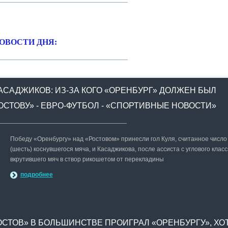
ОВОСТИ ДНЯ:
АСАДЖИКОВ: ИЗ-ЗА КОГО «ОРЕНБУРГ» ДОЛЖЕН БЫЛ
ОСТОВУ» - ЕВРО-ФУТБОЛ - «СПОРТИВНЫЕ НОВОСТИ»
Победу «Оренбургу» над «Ростовом» принесли гол Куля, считанное число
(шесть) коснувшегося мяча, и Касаджикова, после ассиста с углового клас
вкрутившего мяч в створ рикошетом от перекладины
подробнее
ОСТОВ» В БОЛЬШИНСТВЕ ПРОИГРАЛ «ОРЕНБУРГУ», ХО