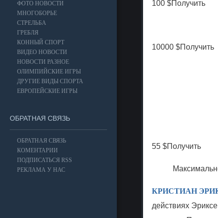
100 $
Получить
ФОТО НОВОСТИ
МНОГОБОРЬЕ
СТРЕЛЬБА
ГРЕБЛЯ
КОННЫЙ СПОРТ
10000 $
Получить
ВИДЕО НОВОСТИ
НОВОСТИ РАЗНОЕ
ОЛИМПИЙСКИЕ ИГРЫ
ДРУГИЕ ВИДЫ СПОРТА
ЕВРОПЕЙСКИЕ ИГРЫ
ОБРАТНАЯ СВЯЗЬ
ОБРАТНАЯ СВЯЗЬ
55 $
Получить
КОМЕНТАРИИ
ПОДПИСАТЬСЯ RSS
Максимально
РЕКЛАМА У НАС
КРИСТИАН ЭРИКС
действиях Эриксе