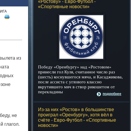
«Ростову» - Евро-Футбол -
«Спортивные новости»
ИГА
)
вылета из
ната
Победу «Оренбургу» над «Ростовом»
принесли гол Куля, считанное число раз
ходных
(шесть) коснувшегося мяча, и Касаджикова,
после ассиста с углового классно
езоне
вкрутившего мяч в створ рикошетом от
перекладины
подробнее
Из-за них «Ростов» в большинстве
проиграл «Оренбургу», хотя вёл в
беду, не
счёте - Евро-Футбол - «Спортивные
й глагол.
новости»