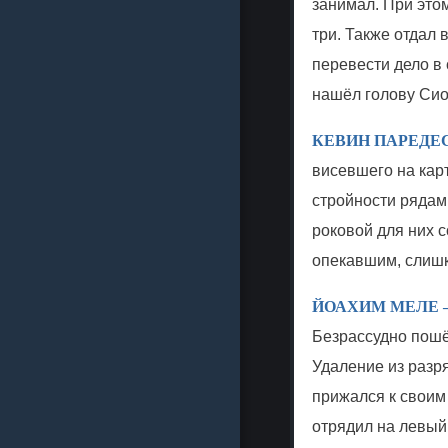
занимал. При это
три. Также отдал 
перевести дело в
нашёл голову Сиог
КЕВИН ПАРЕДЕС –
висевшего на кар
стройности рядам
роковой для них с
опекавшим, слишк
ЙОАХИМ МЕЛЕ – 
Безрассудно пошёл
Удаление из разр
прижался к своим
отрядил на левый 