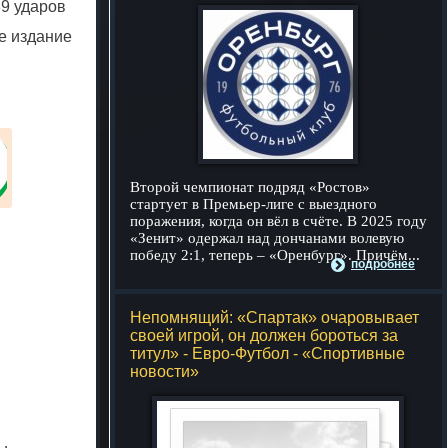
9 ударов
е издание
Второй чемпионат подряд «Ростов»
стартует в Премьер-лиге с выездного
поражения, когда он вёл в счёте. В 2025 году
«Зенит» одержал над дончанами волевую
победу 2:1, теперь – «Оренбург». Причём...
подробнее
Непомнящий: «Спартак» очаровывает
своей игрой, он должен бороться за
титул» - Евро-Футбол - «Спортивные
новости»