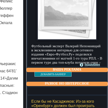
 Феликс
Мюллер
Штеффен
Окпала
Футбольный эксперт Валерий Непомнящий
в эксклюзивном интервью для сетевого
издания «Евро-Футбол.Ру» поделился
впечатлениями от матчей 1-го тура РПЛ. - В
первом туре два топ-клуба потеряли очки –
льеракис
подробнее
ВАША РЕКЛАМА
иас
64'
81'
ДОБАВИТЬ БАННЕР
14'
•
Дагим
РАЗНОЕ НО ИНТЕРЕСНОЕ
апасные:
. Стадион
Если бы не Касаджиков: Из-за кого
«Оренбург» должен был проиграть