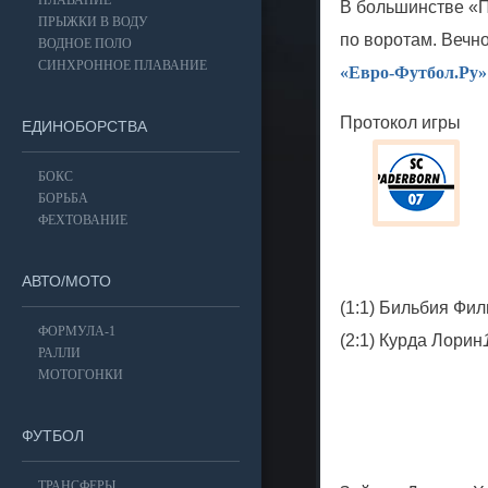
ПЛАВАНИЕ
В большинстве «П
ПРЫЖКИ В ВОДУ
по воротам. Вечно
ВОДНОЕ ПОЛО
СИНХРОННОЕ ПЛАВАНИЕ
«Евро-Футбол.Ру»
Протокол игры
ЕДИНОБОРСТВА
БОКС
БОРЬБА
ФЕХТОВАНИЕ
АВТО/МОТО
(1:1) Бильбия Фил
ФОРМУЛА-1
(2:1) Курда Лорин
РАЛЛИ
МОТОГОНКИ
ФУТБОЛ
ТРАНСФЕРЫ