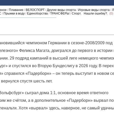
зное
/
Плавание
/
ВЕЛОСПОРТ
/
Другие виды спорта
/
Игровые виды спорта
/
Л
С
/
Прыжки в воду
/
Единоборства
/
ТРАНСФЕРЫ
/
Спорт
,
Нашли ошибку?
, (0
ановившийся чемпионом Германии в сезоне-2008/2009 под
лезного» Феликса Магата, доигрался до первого в истории 
нии. 29 подряд кампаний в высшей лиге немецкого чемпио
рг» и спустился во Вторую Бундеслигу в 2026 году. В пере
и» справился «Падерборн» – он теперь выступит в новом с
 вернулся спустя шесть лет.
Вольфсбург» сыграл дома 1:1, основное время ответного
ким же счётом, а в дополнительное «Падерборн» вырвал по
пенальти. Хотя «вырвал» здесь, наверное, не самый удачны