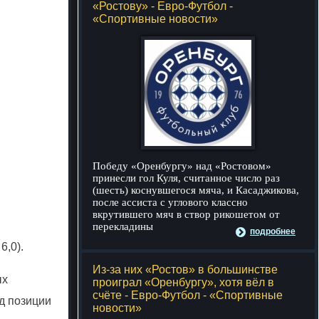
«Ростову» - Евро-Футбол -
«Спортивные новости»
Победу «Оренбургу» над «Ростовом»
принесли гол Куля, считанное число раз
(шесть) коснувшегося мяча, и Касаджикова,
после ассиста с углового классно
вкрутившего мяч в створ рикошетом от
перекладины
подробнее
6,0).
Из-за них «Ростов» в большинстве
ых
проиграл «Оренбургу», хотя вёл в
счёте - Евро-Футбол - «Спортивные
д позиции
новости»