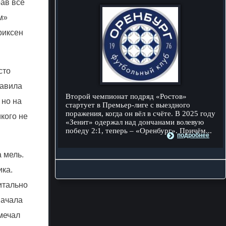
ав все
м»
риксен
сто
бавила
Второй чемпионат подряд «Ростов»
 но на
стартует в Премьер-лиге с выездного
поражения, когда он вёл в счёте. В 2025 году
кого не
«Зенит» одержал над дончанами волевую
победу 2:1, теперь – «Оренбург». Причём...
подробнее
 мель.
ика.
итально
начала
мечал