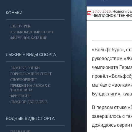
26.05.2026,
Новости ра
КОНЬКИ
ЧЕМПИОНОВ
/
ТЕННИ
ШОРТ-ТРЕК
КОНЬКОБЕЖНЫЙ СПОРТ
ФИГУРНОЕ КАТАНИЕ
«Вольфсбург», ст
ЛЫЖНЫЕ ВИДЫ СПОРТА
руководством «Же
чемпионата Герма
ЛЫЖНЫЕ ГОНКИ
ГОРНОЛЫЖНЫЙ СПОРТ
провёл «Вольфсбу
СНОУБОРДИНГ
матчах с «волкам
ПРЫЖКИ НА ЛЫЖАХ С
ТРАМПЛИНА
Бундеслиги», куда
ФРИСТАЙЛ
ЛЫЖНОЕ ДВОЕБОРЬЕ
В первом стыке «
завершилось с та
ВОДНЫЕ ВИДЫ СПОРТА
дожидаясь серии 