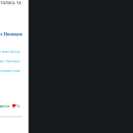
талась та
л Иванцов
r News Service.
екс. Картинки.
Напишите нам.
вится
0