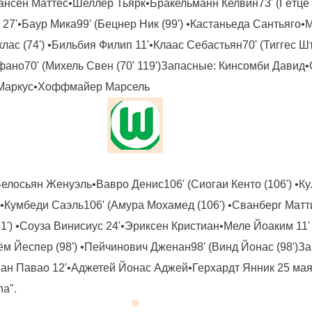
ансен Маттес
•
Шеллер Тьярк
•
Бракельманн Келвин
73'
(Гётце
27'
•
Баур Мика
99'
(Бецнер Ник (
99'
)
•
Кастаньеда Сантьяго
•
лас (
74'
)
•
Бильбия Филип
11'
•
Клаас Себастьян
70'
(Тиггес 
фано
70'
(Михель Свен (
70'
119'
)Запасные: Кинсомби Давид
•
Маркус
•
Хоффмайер Марсель
елосьян Женуэль
•
Вавро Денис
106'
(Сиогаи Кенто (
106'
)
•
Ку
•
Кумбеди Саэль
106'
(Амура Мохамед (
106'
)
•
Сванберг Матт
1'
)
•
Соуза Винисиус
24'
•
Эриксен Кристиан
•
Меле Йоаким
11'
ём Йеспер (
98'
)
•
Пейчинович Дженан
98'
(Винд Йонас (
98'
)З
ан Павао
12'
•
Аджетей Йонас Аджей
•
Герхардт Янник 25 мая
a".