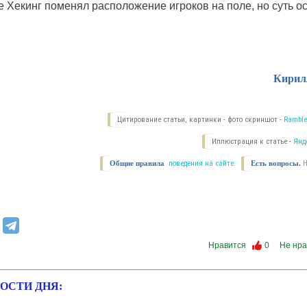
 Хекинг поменял расположение игроков на поле, но суть ос
Кирил
Цитирование статьи, картинки - фото скриншот -
Ramble
Иллюстрация к статье -
Янд
Общие правила
поведения на сайте.
Есть вопросы.
Нравится
0
Не нра
ОСТИ ДНЯ: