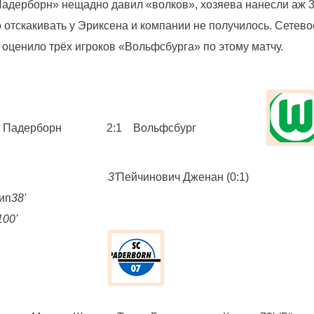
адерборн» нещадно давил «волков», хозяева нанесли аж 3
 отскакивать у Эриксена и компании не получилось. Сетево
оценило трёх игроков «Вольфсбурга» по этому матчу.
Падерборн
2:1
Вольфсбург
3'
Пейчинович Дженан (0:1)
ип
38'
100'