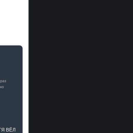
 раз
сно
ТЯ ВЁЛ