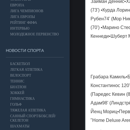
Займан Деннис
•
Х
ЕВРОПА
(
73'
)
•
Курда Лорин
ЛИГА ЧЕМПИОНОВ
ЛИГА ЕВРОПЫ
Рубен
74'
(Мор Ник
РЕЙТИНГ ФИФА
(
70'
)
•
Марино Сте
ИНТЕРВЬЮ
МОЛОДЕЖНОЕ ПЕРВЕНСТВО
Кеннеди
•
Шуберт 
НОВОСТИ СПОРТА
БАСКЕТБОЛ
ЛЕГКАЯ АТЛЕТИКА
ВЕЛОСПОРТ
Грабара Камиль
•
Б
ТЕННИС
Константинос
120'
БИАТЛОН
ХОККЕЙ
(Паредес Кевин (
8
ГИМНАСТИКА
Адам
98'
(Линдстр
ГОЛЬФ
ТЯЖЕЛАЯ АТЛЕТИКА
Йенц Мориц
•
Перв
САННЫЙ СПОРТ/БОБСЛЕЙ/
"Home Deluxe Aren
СКЕЛЕТОН
ШАХМАТЫ