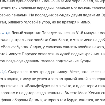
м именно единоборства именно на земле хорошо вёл, выигр
в атаке три ключевые передачи, реально мог помочь «волка
 серию пенальти. На последних секундах двумя подачами Э
аи, бившего головой в упор, но во вратаря и мимо.
 3,0.
Левый защитник Паредес вышел на 81-й минуте вме
точке центрального хавбека Сванберга, и эта замена не до
 «Вольфсбурга». Ладно, у «волков» хвалить вообще некого,
отой минуте Паредес оказался на чужой подаче крайним, ни
ом поздно увидевшим голевое подключение Курды.
2,0.
Сыграл всего четырнадцать минут Меле, пока не сел на
 в подкат, к мячу не успел и заехал прямой ногой в соперн
яда ключевых. «Вольфсбург» вёл в счёте, а вдесятером кап
 воротам и не дотерпел до пенальти. Вместо Меле Хекинг с
фланг обороны Дагима, которого там Курда, кажется, не за