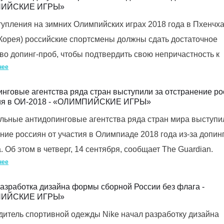
ИЙСКИЕ ИГРЫ»
упления на зимних Олимпийских играх 2018 года в Пхенчх
орея) российские спортсмены должны сдать достаточное
во допинг-проб, чтобы подтвердить свою непричастность к
нее
нговые агентства ряда стран выступили за отстранение р
тия в ОИ-2018 - «ОЛИМПИЙСКИЕ ИГРЫ»
ьные антидопинговые агентства ряда стран мира выступи
ние россиян от участия в Олимпиаде 2018 года из-за допинг
. Об этом в четверг, 14 сентября, сообщает The Guardian.
нее
азработка дизайна формы сборной России без флага -
ИЙСКИЕ ИГРЫ»
итель спортивной одежды Nike начал разработку дизайна