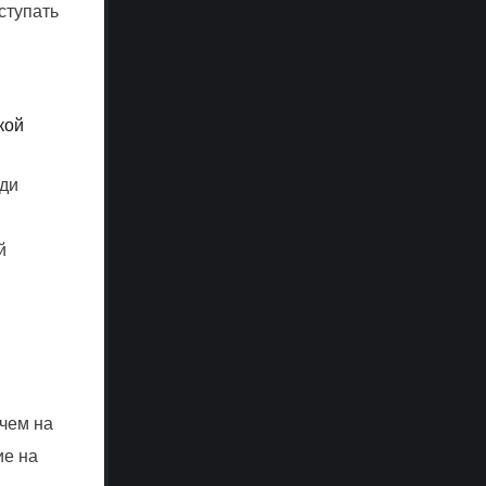
ступать
кой
иди
й
чем на
ие на