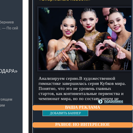
уберниев
. — По сей
НОДАРА»
Анализируем серию.В художественной
гимнастике завершилась серия Кубков мира.
Понятно, что это не уровень главных
стартов, как континентальные первенства и
чемпионат мира, но по составу ничем не
стоящем
подробнее
ким
ВАША РЕКЛАМА
ДОБАВИТЬ БАННЕР
РАЗНОЕ НО ИНТЕРЕСНОЕ