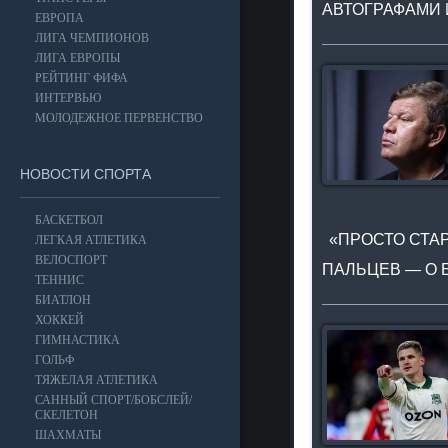
АВТОГРАФАМИ 
ЕВРОПА
ЛИГА ЧЕМПИОНОВ
ЛИГА ЕВРОПЫ
РЕЙТИНГ ФИФА
ИНТЕРВЬЮ
МОЛОДЕЖНОЕ ПЕРВЕНСТВО
НОВОСТИ СПОРТА
БАСКЕТБОЛ
«ПРОСТО СТАР
ЛЕГКАЯ АТЛЕТИКА
ВЕЛОСПОРТ
ПАЛЬЦЕВ — О 
ТЕННИС
БИАТЛОН
ХОККЕЙ
ГИМНАСТИКА
ГОЛЬФ
ТЯЖЕЛАЯ АТЛЕТИКА
САННЫЙ СПОРТ/БОБСЛЕЙ/
СКЕЛЕТОН
ШАХМАТЫ