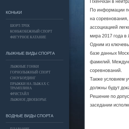
Пхенчхан в нейтра
По информации по
КОНЬКИ
на соревнования,
ШОРТ-ТРЕК
ассоциацией легк
КОНЬКОБЕЖНЫЙ СПОРТ
мира 2017 года в
ФИГУРНОЕ КАТАНИЕ
Одним из ключевы
базе данных Моск
ЛЫЖНЫЕ ВИДЫ СПОРТА
фамилий. Междуна
ЛЫЖНЫЕ ГОНКИ
соревнований.
ГОРНОЛЫЖНЫЙ СПОРТ
СНОУБОРДИНГ
Также условием у
ПРЫЖКИ НА ЛЫЖАХ С
должны будут док
ТРАМПЛИНА
ФРИСТАЙЛ
Решение по допус
ЛЫЖНОЕ ДВОЕБОРЬЕ
заседании исполк
ВОДНЫЕ ВИДЫ СПОРТА