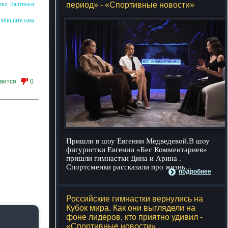
период» - «Спортивные новости»
екс. Картинки.
Напишите нам.
вится
0
Пришли в шоу Евгении Медведевой.В шоу
фигуристки Евгении «Бес Комментариев»
пришли гимнастки Дина и Арина .
Спортсменки рассказали про жизнь...
подробнее
Российские гимнастки вернулись на
Кубок мира. Как они выглядели на
фоне лидеров, кто приятно удивил -
«Спортивные новости»