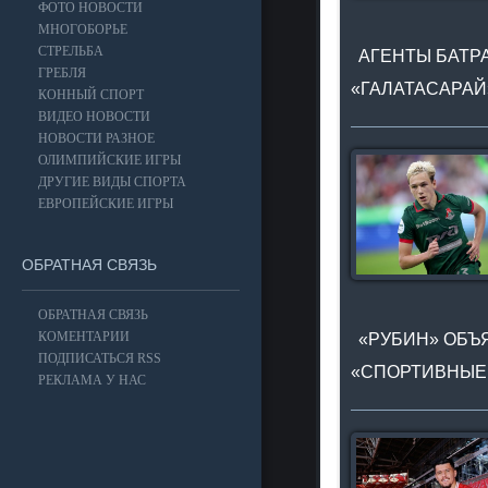
ФОТО НОВОСТИ
МНОГОБОРЬЕ
СТРЕЛЬБА
АГЕНТЫ БАТРА
ГРЕБЛЯ
«ГАЛАТАСАРАЙ
КОННЫЙ СПОРТ
ВИДЕО НОВОСТИ
НОВОСТИ РАЗНОЕ
ОЛИМПИЙСКИЕ ИГРЫ
ДРУГИЕ ВИДЫ СПОРТА
ЕВРОПЕЙСКИЕ ИГРЫ
ОБРАТНАЯ СВЯЗЬ
ОБРАТНАЯ СВЯЗЬ
КОМЕНТАРИИ
«РУБИН» ОБЪЯ
ПОДПИСАТЬСЯ RSS
«СПОРТИВНЫЕ
РЕКЛАМА У НАС