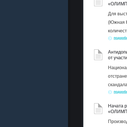
«ОЛИМП
Для выст
(Южная К
количест
подроб
Антидопи
от учас
Национал
отстране
скандала
подроб
Начата р
«ОЛИМП
Производ