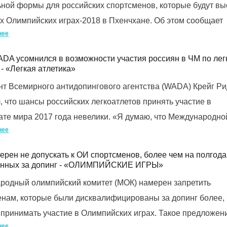
ной формы для российских спортсменов, которые будут вы
х Олимпийских играх-2018 в Пхенчхане. Об этом сообщает
нее
DA усомнился в возможности участия россиян в ЧМ по лег
 - «Легкая атлетика»
т Всемирного антидопингового агентства (WADA) Крейг Р
, что шансы российских легкоатлетов принять участие в
те мира 2017 года невелики. «Я думаю, что Международно
нее
рен не допускать к ОИ спортсменов, более чем на полгода
енных за допинг - «ОЛИМПИЙСКИЕ ИГРЫ»
родный олимпийский комитет (МОК) намерен запретить
нам, которые были дисквалифицированы за допинг более, 
 принимать участие в Олимпийских играх. Такое предложен
нее