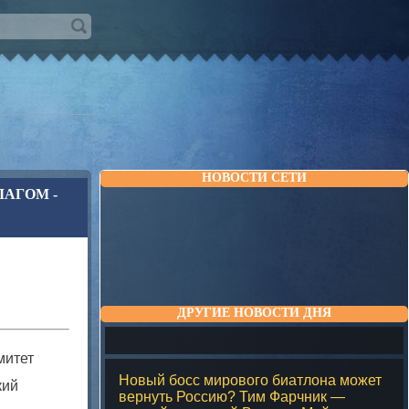
НОВОСТИ СЕТИ
АГОМ -
ДРУГИЕ НОВОСТИ ДНЯ
митет
Новый босс мирового биатлона может
кий
вернуть Россию? Тим Фарчник —