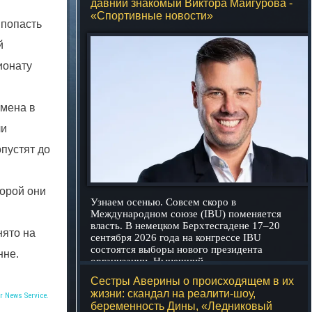
давний знакомый Виктора Майгурова -
«Спортивные новости»
 попасть
й
ионату
смена в
чи
пустят до
торой они
Узнаем осенью. Совсем скоро в
Международном союзе (IBU) поменяется
власть. В немецком Берхтесгадене 17–20
нято на
сентября 2026 года на конгрессе IBU
состоятся выборы нового президента
нне.
организации. Нынешний
подробнее
Сестры Аверины о происходящем в их
жизни: скандал на реалити-шоу,
r News Service.
беременность Дины, «Ледниковый