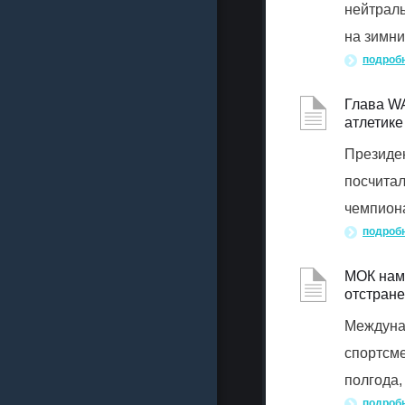
нейтраль
на зимни
подроб
Глава WA
атлетике
Президен
посчитал
чемпиона
подроб
МОК наме
отстран
Междуна
спортсме
полгода,
подроб