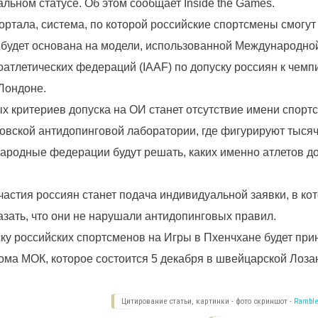
льном статусе. Об этом сообщает Inside the Games.
ртала, система, по которой российские спортсмены смогут
 будет основана на модели, использованной Международно
оатлетических федераций (IAAF) по допуску россиян к чемп
 Лондоне.
х критериев допуска на ОИ станет отсутствие имени спорт
овской антидопинговой лаборатории, где фигурируют тыся
родные федерации будут решать, каких именно атлетов до
частия россиян станет подача индивидуальной заявки, в ко
азать, что они не нарушали антидопинговых правил.
ку российских спортсменов на Игры в Пхенчхане будет при
ома МОК, которое состоится 5 декабря в швейцарской Лоза
Цитирование статьи, картинки - фото скриншот -
Ramble