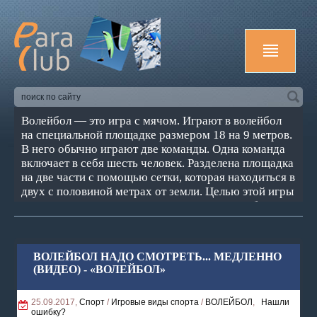
Волейбол — это игра с мячом. Играют в волейбол
на специальной площадке размером 18 на 9 метров.
В него обычно играют две команды. Одна команда
включает в себя шесть человек. Разделена площадка
на две части с помощью сетки, которая находиться в
двух с половиной метрах от земли. Целью этой игры
является задать такое направление мячу, чтобы он
пролетая сетку с Вашей стороны коснулся
территорию соперника. Или же, наоборот, не дать
мячу коснуться вашей площадки.
ВОЛЕЙБОЛ НАДО СМОТРЕТЬ... МЕДЛЕННО
(ВИДЕО) - «ВОЛЕЙБОЛ»
25.09.2017,
Спорт
/
Игровые виды спорта
/
ВОЛЕЙБОЛ
,
Нашли
ошибку?