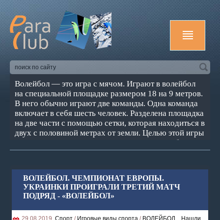
Волейбол — это игра с мячом. Играют в волейбол
на специальной площадке размером 18 на 9 метров.
В него обычно играют две команды. Одна команда
включает в себя шесть человек. Разделена площадка
на две части с помощью сетки, которая находиться в
двух с половиной метрах от земли. Целью этой игры
является задать такое направление мячу, чтобы он
пролетая сетку с Вашей стороны коснулся
территорию соперника. Или же, наоборот, не дать
мячу коснуться вашей площадки.
ВОЛЕЙБОЛ. ЧЕМПИОНАТ ЕВРОПЫ.
УКРАИНКИ ПРОИГРАЛИ ТРЕТИЙ МАТЧ
ПОДРЯД - «ВОЛЕЙБОЛ»
29.08.2019,
Спорт
/
Игровые виды спорта
/
ВОЛЕЙБОЛ
,
Нашли