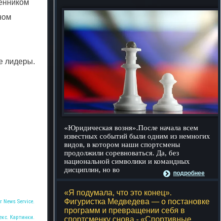
енником
ном
е лидеры.
«Юридическая возня».После начала всем
известных событий были одним из немногих
видов, в котором наши спортсмены
продолжили соревноваться. Да, без
национальной символики и командных
дисциплин, но во
подробнее
«Я подумала, что это конец».
Фигуристка Медведева — о постановке
r News Service.
программ и превращении себя в
екс. Картинки.
спортсменку снова - «Спортивные