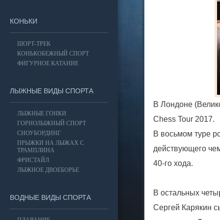
КОНЬКИ
ШОРТ-ТРЕК
КОНЬКОБЕЖНЫЙ СПОРТ
ФИГУРНОЕ КАТАНИЕ
ЛЫЖНЫЕ ВИДЫ СПОРТА
В Лондоне (Велик
ЛЫЖНЫЕ ГОНКИ
Chess Tour 2017.
ГОРНОЛЫЖНЫЙ СПОРТ
СНОУБОРДИНГ
В восьмом туре 
ПРЫЖКИ НА ЛЫЖАХ С
действующего чем
ТРАМПЛИНА
ФРИСТАЙЛ
40-го хода.
ЛЫЖНОЕ ДВОЕБОРЬЕ
В остальных четы
ВОДНЫЕ ВИДЫ СПОРТА
Сергей Карякин с