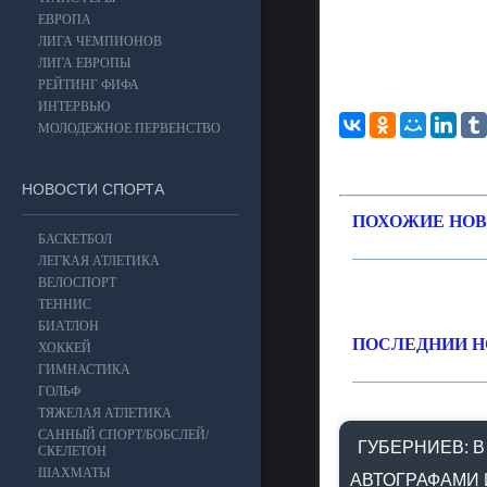
ЕВРОПА
ЛИГА ЧЕМПИОНОВ
ЛИГА ЕВРОПЫ
РЕЙТИНГ ФИФА
ИНТЕРВЬЮ
МОЛОДЕЖНОЕ ПЕРВЕНСТВО
НОВОСТИ СПОРТА
ПОХОЖИЕ НОВ
БАСКЕТБОЛ
ЛЕГКАЯ АТЛЕТИКА
ВЕЛОСПОРТ
ТЕННИС
БИАТЛОН
ПОСЛЕДНИИ Н
ХОККЕЙ
ГИМНАСТИКА
ГОЛЬФ
ТЯЖЕЛАЯ АТЛЕТИКА
САННЫЙ СПОРТ/БОБСЛЕЙ/
ГУБЕРНИЕВ: В
СКЕЛЕТОН
ШАХМАТЫ
АВТОГРАФАМИ 