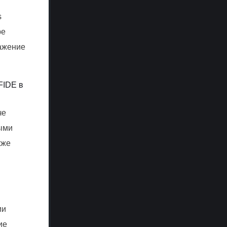
s
ре
ажение
FIDE в
че
ными
кже
ии
ие