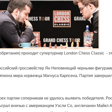
обритания) проходит супертурнир London Chess Classic - э
российский гроссмейстер Ян Непомнящий черными фигурам
пиона мира норвежца Магнуса Карлсена. Партия завершил
рех партии соперникам не удалось выявить победителя. Ро
ыграл вничью с американцем Уэсли Со, англичанин Майкл А