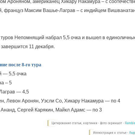
м Ароняном, американец Хикару Накамура – с соотечеств
й, француз Максим Вашье-Лаграв – с индийцем Вишваната
 туров Непомнящий набрал 5,5 очка и вышел в единоличны
 завершится 11 декабря.
ие после 8-го тура
 — 5,5 очка
а – 5
Лаграв — 4,5
ен, Левон Аронян, Уэсли Со, Хикару Накамура — по 4
 Ананд, Сергей Карякин, Майкл Адамс — по 3
Цитирование статьи, картинки - фото скриншот -
Ramble
Иллюстрация к статье -
Янд