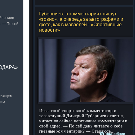
Губерниев: в комментариях пишут
уберниев
«говно», а очередь за автографами и
. — По сей
фото, как в мавзолей - «Спортивные
новости»
НОДАРА»
стоящем
ким
Известный спортивный комментатор и
телеведущий Дмитрий Губерниев ответил,
читает ли сейчас негативные комментарии в
свой адрес. — По сей день читаете о себе
гневные комментарии? — Стараюсь...
подробнее