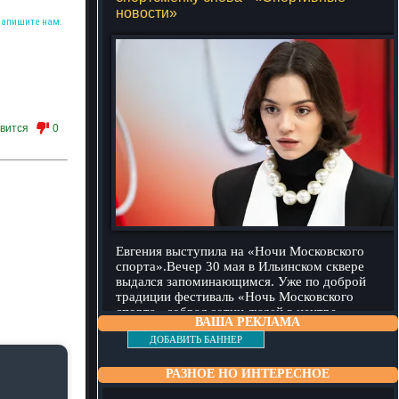
новости»
Напишите нам.
вится
0
Евгения выступила на «Ночи Московского
спорта».Вечер 30 мая в Ильинском сквере
выдался запоминающимся. Уже по доброй
традиции фестиваль «Ночь Московского
спорта» собрал сотни людей в центре
ВАША РЕКЛАМА
столицы,
подробнее
ДОБАВИТЬ БАННЕР
РАЗНОЕ НО ИНТЕРЕСНОЕ