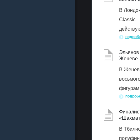
В Лондон
Classic 
действу
подроб
Эльянов 
Женеве 
В Женеве
восьмого
фигурами
подроб
Финалист
«Шахма
В Тбилис
полуфина