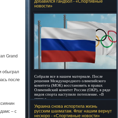
добавился гандбол - «Спортивные
новости»
тап Grand
и обыграл
Собрали все в нашем материале. После
ась после
решения Международного олимпийского
комитета (МОК) восстановить в правах
Олимпийский комитет России (ОКР), в ряде
видов спорта наступило потепление. «В
связи с
подробнее
ссиянин
Украина снова испортила жизнь
русским шахматам. Флаг нашим вернут
дамс – с
нескоро - «Спортивные новости»