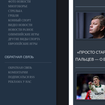
ФОТО НОВОСТИ
МНОГОБОРЬЕ
СТРЕЛЬБА
ГРЕБЛЯ
КОННЫЙ СПОРТ
ВИДЕО НОВОСТИ
НОВОСТИ РАЗНОЕ
ОЛИМПИЙСКИЕ ИГРЫ
ДРУГИЕ ВИДЫ СПОРТА
ЕВРОПЕЙСКИЕ ИГРЫ
«ПРОСТО СТАР
ОБРАТНАЯ СВЯЗЬ
ПАЛЬЦЕВ — О 
ОБРАТНАЯ СВЯЗЬ
КОМЕНТАРИИ
ПОДПИСАТЬСЯ RSS
РЕКЛАМА У НАС