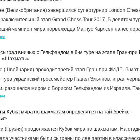
е (Великобритания) завершился супертурнир London Ches
– заключительный этап Grand Chess Tour 2017. В девятом ту
ющий чемпион мира норвежецца Магнус Карлсен нанес пор
нее
сыграл вничью с Гельфандом в 8-м туре на этапе Гран-при 
- «Шахматы»
 (Швейцария) проходит третий этап Гран-при ФИДE. В мат
 тура украинский гроссмейcтер Павел Эльянов, играя чер
, разошелся миром с Борисом Гельфандом из Израиля. Та
нее
ы Кубка мира по шахматам определятся на тай-брейке -
ты»
и (Грузия) продолжается Кубок мира по шахматам. На стад
ла участниками были сыграны по две партии в классическ