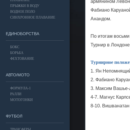
ПЛАВАНИЕ
армянином Левоно
ПРЫЖКИ В ВОДУ
Фабиано Каруано
ВОДНОЕ ПОЛО
СИНХРОННОЕ ПЛАВАНИЕ
Анандом.
ЕДИНОБОРСТВА
По итогам восьми
Турнир в Лондоне
БОКС
БОРЬБА
ФЕХТОВАНИЕ
Турнирное положен
1. Ян Непомнящий
АВТО/МОТО
2. Фабиано Каруан
3. Максим Вашье-
ФОРМУЛА-1
РАЛЛИ
4-7. Магнус Карлс
МОТОГОНКИ
8-10. Вишванатан
ФУТБОЛ
ТРАНСФЕРЫ