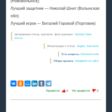
(Нововолынск);
Лучший защитник — Николай Шнит (Волынская
обл);
Лучший игрок — Виталий Горовой (Портовик)
Цитирование статьи, картинки - фото скриншот -
Rambler News
Service.
Иллюстрация к статье -
Яндекс. Картинки.
Есть вопросы.
Напишите нам.
Общие правила
поведения на сайте.
Нравится
0
Не нравится
0