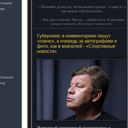
стоящем
-- Начинайте делать все, что вы можете сделать – и даже то, о
ким
чем можете хотя бы мечтать.
-- Все дело в мыслях. Мысль — начало всего. И мыслями
можно управлять. И поэтому главное дело
совершенствования: работать над мыслями.
Губерниев: в комментариях пишут
-- Идите уверенно по направлению к мечте. Живите той
«говно», а очередь за автографами и
жизнью, которую вы сами себе придумали.
фото, как в мавзолей - «Спортивные
-- Самое большое богатство — это ум. Самая большая
новости»
нищета — глупость. Из всех страхов самый пугающий —
самолюбование.
-- Лучшее, что можно сделать с хорошим советом, это
пропустить его мимо ушей. Он никогда не бывает полезен
никому, кроме того, кто его дал.
 Алексея
ход
-- Люблю давать советы и очень не люблю, когда их дают
мне.
Известный спортивный комментатор и