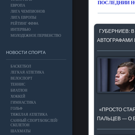
ПОСЛЕДНИИ Н
ЕВРОПА
ЛИГА ЧЕМПИОНОВ
ЛИГА ЕВРОПЫ
РЕЙТИНГ ФИФА
ИНТЕРВЬЮ
ГУБЕРНИЕВ: В
МОЛОДЕЖНОЕ ПЕРВЕНСТВО
АВТОГРАФАМИ 
НОВОСТИ СПОРТА
БАСКЕТБОЛ
ЛЕГКАЯ АТЛЕТИКА
ВЕЛОСПОРТ
ТЕННИС
БИАТЛОН
ХОККЕЙ
ГИМНАСТИКА
ГОЛЬФ
«ПРОСТО СТАР
ТЯЖЕЛАЯ АТЛЕТИКА
ПАЛЬЦЕВ — О 
САННЫЙ СПОРТ/БОБСЛЕЙ/
СКЕЛЕТОН
ШАХМАТЫ