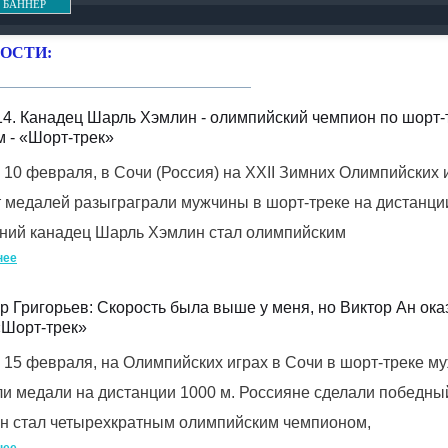
 БАННЕР
ОСТИ:
4. Канадец Шарль Хэмлин - олимпийский чемпион по шорт-
м - «Шорт-трек»
 10 февраля, в Сочи (Россия) на XXII Зимних Олимпийских 
 медалей разыграграли мужчины в шорт-треке на дистанци
тний канадец Шарль Хэмлин стал олимпийским
нее
 Григорьев: Скорость была выше у меня, но Виктор Ан ока
«Шорт-трек»
 15 февраля, на Олимпийских играх в Сочи в шорт-треке м
и медали на дистанции 1000 м. Россияне сделали победный
Ан стал четырехкратным олимпийским чемпионом,