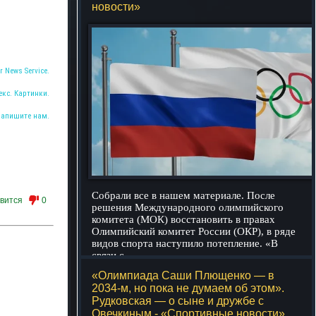
новости»
r News Service.
екс. Картинки.
Напишите нам.
Собрали все в нашем материале. После
вится
0
решения Международного олимпийского
комитета (МОК) восстановить в правах
Олимпийский комитет России (ОКР), в ряде
видов спорта наступило потепление. «В
связи с
подробнее
«Олимпиада Саши Плющенко — в
2034-м, но пока не думаем об этом».
Рудковская — о сыне и дружбе с
Овечкиным - «Спортивные новости»