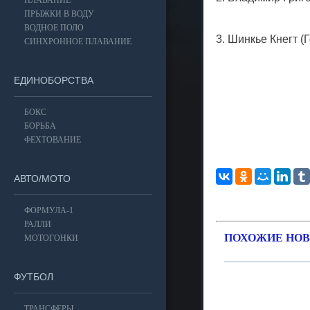
ПЛАВАНИЕ
ПРЫЖКИ В ВОДУ
ВОДНОЕ ПОЛО
3. Шинкье Кнегт (Г
СИНХРОННОЕ ПЛАВАНИЕ
ЕДИНОБОРСТВА
БОКС
БОРЬБА
ФЕХТОВАНИЕ
АВТО/МОТО
ФОРМУЛА-1
РАЛЛИ
ПОХОЖИЕ НОВ
МОТОГОНКИ
ФУТБОЛ
ТРАНСФЕРЫ