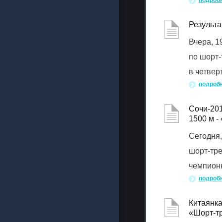
подроб
Результа
Вчера, 1
по шорт-
в четвер
подроб
Сочи-201
1500 м -
Сегодня,
шорт-тр
чемпионк
подроб
Китаянка
«Шорт-т