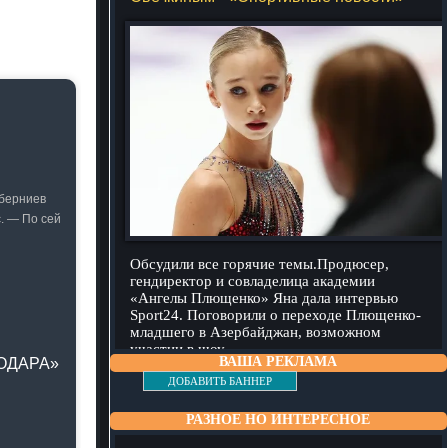
уберниев
. — По сей
Обсудили все горячие темы.Продюсер,
гендиректор и совладелица академии
«Ангелы Плющенко» Яна дала интервью
Sport24. Поговорили о переходе Плющенко-
младшего в Азербайджан, возможном
участии в шоу
подробнее
ВАША РЕКЛАМА
НОДАРА»
ДОБАВИТЬ БАННЕР
РАЗНОЕ НО ИНТЕРЕСНОЕ