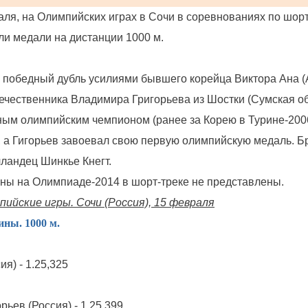
аля, на Олимпийских играх в Сочи в соревнованиях по шорт
и медали на дистанции 1000 м.
 победный дубль усилиями бывшего корейца Виктора Ана (
течественника Владимира Григорьева из Шостки (Сумская об
ным олимпийским чемпионом (ранее за Корею в Турине-2006
), а Гигорьев завоевал свою первую олимпийскую медаль. 
лландец Шинкье Кнегт.
ны на Олимпиаде-2014 в шорт-треке не представлены.
пийские игры. Сочи (Россия), 15 февраля
ны. 1000 м.
ия) - 1.25,325
рьев (Россия) - 1.25,399