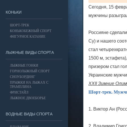
Сегодня, 15 февр
КОНЬКИ
мужчины разыграл
ШОРТ-ТРЕК
КОНЬКОБЕЖНЫЙ СПОРТ
Россияне сделали
ФИГУРНОЕ КАТАНИЕ
Су) и нашего соо
стал четырехкрат
ЛЫЖНЫЕ ВИДЫ СПОРТА
1500 м, эстафета
ЛЫЖНЫЕ ГОНКИ
призером стал го
ГОРНОЛЫЖНЫЙ СПОРТ
Украинские мужчи
СНОУБОРДИНГ
ПРЫЖКИ НА ЛЫЖАХ С
XXII Зимние Олим
ТРАМПЛИНА
Шорт-трек. Мужчи
ФРИСТАЙЛ
ЛЫЖНОЕ ДВОЕБОРЬЕ
1. Виктор Ан (Росс
ВОДНЫЕ ВИДЫ СПОРТА
2. Владимир Григо