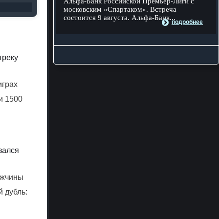
Альфа-Банк Российской Премьер-Лиги с
московским «Спартаком». Встреча
состоится 9 августа. Альфа-Банк...
подробнее
треку
играх
и 1500
зался
ужчины
 дубль: