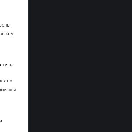
вропы
 выход
еку на
иях по
пийской
м -