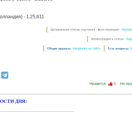
олландия) - 1.25,611
Цитирование статьи, картинки - фото скриншот -
Ramble
Иллюстрация к статье -
Янд
Общие правила
поведения на сайте.
Есть вопросы.
Нравится
0
Не нра
ОСТИ ДНЯ: