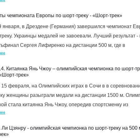
нее
ты чемпионата Европы по шорт-треку - «Шорт-трек»
9 января, в Дрездене (Германия) завершился чемпионат Е
треку. Украинцы медалей не завоевали. Лучший результат -
тьфинал Сергея Лифиренко на дистанции 500 м, где в
нее
4. Китаянка Янь Чжоу – олимпийская чемпионка по шорт-тр
 «Шорт-трек»
 15 февраля, на Олимпийских играх в Сочи в в соревнован
еку женщины разыграли медали на дистанции 1500 м. Олим
ой стала китаянка Янь Чжоу, опередив спортсменку из
нее
 Ли Цзянру - олимпийская чемпионка по шорт-треку на 500 
рек»