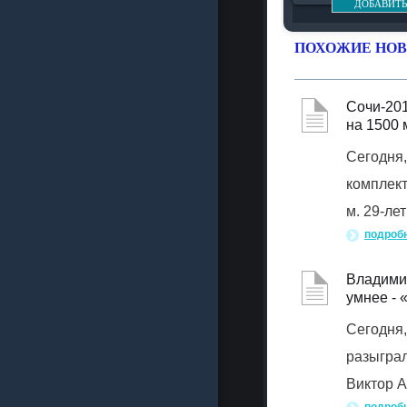
ДОБАВИТЬ
ПОХОЖИЕ НОВ
Сочи-201
на 1500 
Сегодня,
комплект
м. 29-ле
подроб
Владимир
умнее - 
Сегодня,
разыграл
Виктор 