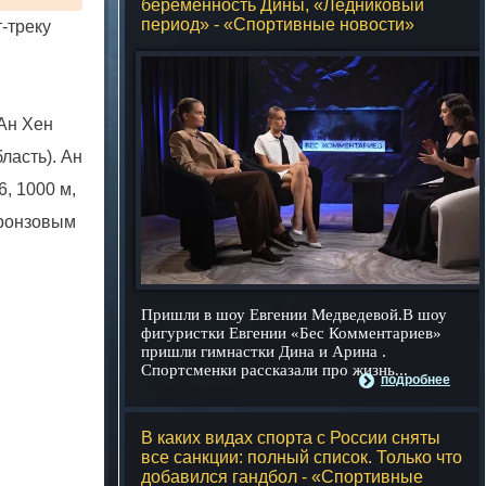
беременность Дины, «Ледниковый
период» - «Спортивные новости»
-треку
Ан Хен
ласть). Ан
, 1000 м,
Бронзовым
Пришли в шоу Евгении Медведевой.В шоу
фигуристки Евгении «Бес Комментариев»
пришли гимнастки Дина и Арина .
Спортсменки рассказали про жизнь...
подробнее
В каких видах спорта с России сняты
все санкции: полный список. Только что
добавился гандбол - «Спортивные