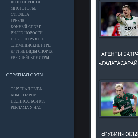
ФОТО НОВОСТИ
МНОГОБОРЬЕ
СТРЕЛЬБА
ГРЕБЛЯ
КОННЫЙ СПОРТ
ВИДЕО НОВОСТИ
НОВОСТИ РАЗНОЕ
ОЛИМПИЙСКИЕ ИГРЫ
ДРУГИЕ ВИДЫ СПОРТА
АГЕНТЫ БАТРА
ЕВРОПЕЙСКИЕ ИГРЫ
«ГАЛАТАСАРАЙ
ОБРАТНАЯ СВЯЗЬ
ОБРАТНАЯ СВЯЗЬ
КОМЕНТАРИИ
ПОДПИСАТЬСЯ RSS
РЕКЛАМА У НАС
«РУБИН» ОБЪЯ