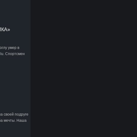
ИКА»
глу умер в
olu. Спортсмен
а своей подруге
ба мечты. Наша