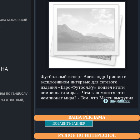
ава московской
ь
 НА
Футбольныйэксперт Александр Гришин в
эксклюзивном интервью для сетевого
издания «Евро-Футбол.Ру» подвел итоги
чемпионата мира. - Чем запомнится этот
ины по гандболу
чемпионат мира? - Тем, что Месси выступил
ела ответный,
подробнее
"}
ВАША РЕКЛАМА
ДОБАВИТЬ БАННЕР
РАЗНОЕ НО ИНТЕРЕСНОЕ