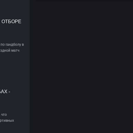
 ОТБОРЕ
 по гандболу в
ездной матч
АХ -
 что
ортивных