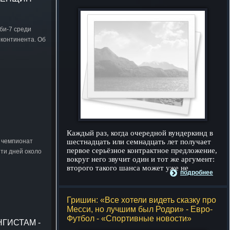
би-7 среди
 континента. Об
Каждый раз, когда очередной вундеркинд в
я чемпионат
шестнадцать или семнадцать лет получает
первое серьёзное контрактное предложение,
ти дней около
вокруг него звучит один и тот же аргумент:
второго такого шанса может уже не
подробнее
Гришин: «Все хотели видеть сказку про
Месси, но лучшим был Родри» - Евро-
Футбол - «Спортивные новости»
ГИСТАМ -