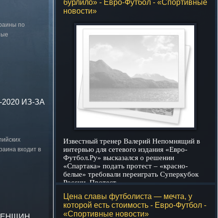
бурлило» - Евро-Футбол - «Спортивные
новости»
краины по
ные
2020 ИЗ-ЗА
пийских
Известный тренер Валерий Непомнящий в
интервью для сетевого издания «Евро-
раина входит в
Футбол.Ру» высказался о решении
«Спартака» подать протест – «красно-
белые» требовали переиграть Суперкубок
России. Протест
подробнее
Цена славы футболиста — мечта, у
которой есть стоимость - Евро-Футбол -
«Спортивные новости»
ЖЕНЩИН