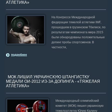
АТЛЕТИКА»
На Конгрессе Международной
федерации тяжелой атлетики IWF,
прошедшем в грузинском Тбилиси, по
результатам чемпионата мира 2015
были обнародованы положительные
допинг пробы спортсменов. В
частности,
подробнее
МОК ЛИШИЛ УКРАИНСКУЮ ШТАНГИСТКУ
МЕДАЛИ ОИ-2012 ИЗ-ЗА ДОПИНГА - «ТЯЖЕЛАЯ
АТЛЕТИКА»
Международный олимпийский
комитет (МОК) лишил украинскую
тяжелоатлетку Юлию Калину