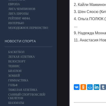
ЕВРОПА
2. Кайли Маккинон
ЛИГА ЧЕМПИОНОВ
3. Шен Сяосю (Кит
ЛИГА ЕВРОПЫ
РЕЙТИНГ ФИФА
4. Ольга ПОЛЮК (
ИНТЕРВЬЮ
…
МОЛОДЕЖНОЕ ПЕРВЕНСТВО
9. Надежда Мохнац
11. Анастасия Нов
НОВОСТИ СПОРТА
БАСКЕТБОЛ
ЛЕГКАЯ АТЛЕТИКА
ВЕЛОСПОРТ
ТЕННИС
БИАТЛОН
ХОККЕЙ
ГИМНАСТИКА
ГОЛЬФ
ТЯЖЕЛАЯ АТЛЕТИКА
САННЫЙ СПОРТ/БОБСЛЕЙ/
СКЕЛЕТОН
ШАХМАТЫ