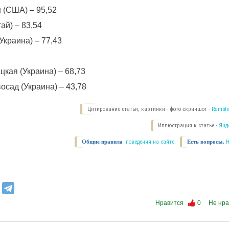
 (США) – 95,52
ай) – 83,54
Украина) – 77,43
кая (Украина) – 68,73
осад (Украина) – 43,78
Цитирование статьи, картинки - фото скриншот -
Ramble
Иллюстрация к статье -
Янд
Общие правила
поведения на сайте.
Есть вопросы.
Нравится
0
Не нра