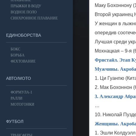
ПЛАВАНИЕ
Маку Бохоннону (1
ПРЫЖКИ В ВОДУ
ВОДНОЕ ПОЛО
Второй украинец 
СИНХРОННОЕ ПЛАВАНИЕ
У женщин в лыжно
опередив соотечес
ЕДИНОБОРСТВА
Лучшая среди укр
БОКС
Мохнацкая – 9-я (6
БОРЬБА
Фристайл. Этап К
ФЕХТОВАНИЕ
Мужчины. Акроба
1. Ци Гуанпю (Кит
АВТО/МОТО
2. Мак Бохоннон 
ФОРМУЛА-1
3. Александр Абра
РАЛЛИ
МОТОГОНКИ
…
10. Николай Пузде
ФУТБОЛ
Женщины. Акроба
1. Эшли Колдуэлл
ТРАНСФЕРЫ