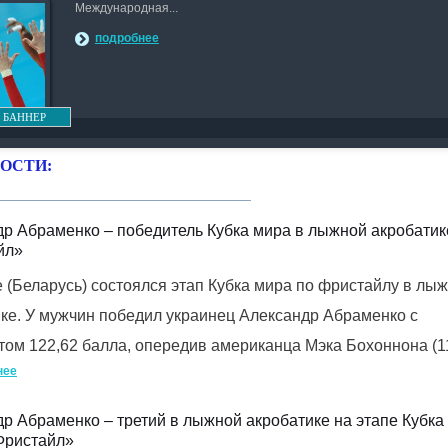
Международная...
подробнее
 БАННЕР
ОСТИ:
р Абраменко – победитель Кубка мира в лыжной акробатике
йл»
 (Беларусь) состоялся этап Кубка мира по фристайлу в лы
ке. У мужчин победил украинец Александр Абраменко с
том 122,62 балла, опередив американца Мэка Бохоннона (1
нее
р Абраменко – третий в лыжной акробатике на этапе Кубка
Фристайл»