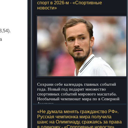
спорт в 2026-м - «Спортивные
новости»
,
,54).
а
Сохрани себе календарь главных событий
года. Новый год подарит множество
спортивных событий мирового масштаба.
Необычный чемпионат мира по в Северной
Америке, ...
подробнее
«Не думала менять гражданство РФ».
Русская чемпионка мира получила
шанс на Олимпиаду, сражаясь за права
в одиночку - «Спортивные новости»