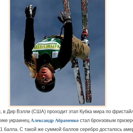
, в Дир Вэлли (США) проходит этап Кубка мира по фристайл
тике украинец
Александр Абраменко
стал бронзовым призер
51 балла. С такой же суммой баллов серебро досталось аме