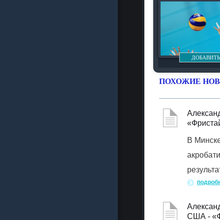
ДОБАВИТЬ
ПОХОЖИЕ НОВ
Александ
«Фриста
В Минске
акробати
результа
подроб
Александ
США - «