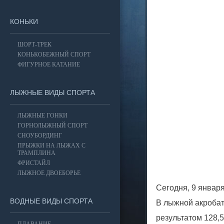
КОНЬКИ
ШОРТ-ТРЕК
КОНЬКОБЕЖНЫЙ СПОРТ
ФИГУРНОЕ КАТАНИЕ
ЛЫЖНЫЕ ВИДЫ СПОРТА
ЛЫЖНЫЕ ГОНКИ
ГОРНОЛЫЖНЫЙ СПОРТ
СНОУБОРДИНГ
ПРЫЖКИ НА ЛЫЖАХ С
ТРАМПЛИНА
ФРИСТАЙЛ
ЛЫЖНОЕ ДВОЕБОРЬЕ
Сегодня, 9 января
ВОДНЫЕ ВИДЫ СПОРТА
В лыжной акроба
результатом 128,