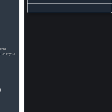
кого
ьные клубы
И