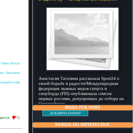
r News Service.
екс. Картинки.
Анастасия Таталина рассказала Sport24 о
Напишите нам.
своей борьбе и радости!Международная
федерация лыжных видов спорта и
сноуборда (FIS) опубликовала список
первых россиян, допущенных до отбора на
Олимпийские
подробнее
ВАША РЕКЛАМА
ДОБАВИТЬ БАННЕР
вится
0
РАЗНОЕ НО ИНТЕРЕСНОЕ