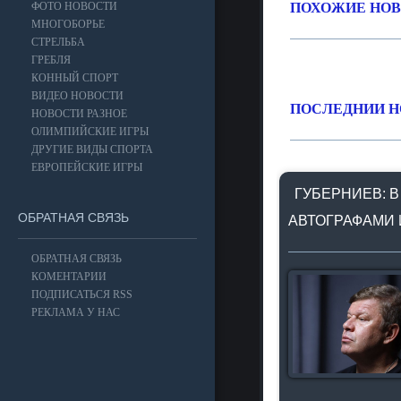
ФОТО НОВОСТИ
ПОХОЖИЕ НОВ
МНОГОБОРЬЕ
СТРЕЛЬБА
ГРЕБЛЯ
КОННЫЙ СПОРТ
ВИДЕО НОВОСТИ
ПОСЛЕДНИИ Н
НОВОСТИ РАЗНОЕ
ОЛИМПИЙСКИЕ ИГРЫ
ДРУГИЕ ВИДЫ СПОРТА
ЕВРОПЕЙСКИЕ ИГРЫ
ГУБЕРНИЕВ: В
ОБРАТНАЯ СВЯЗЬ
АВТОГРАФАМИ 
ОБРАТНАЯ СВЯЗЬ
КОМЕНТАРИИ
ПОДПИСАТЬСЯ RSS
РЕКЛАМА У НАС