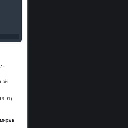
 -
жной
19,91)
 мира в