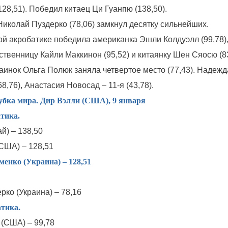
28,51). Победил китаец Ци Гуанпю (138,50).
Николай Пуздерко (78,06) замкнул десятку сильнейших.
й акробатике победила американка Эшли Колдуэлл (99,78)
твенницу Кайли Маккинон (95,52) и китаянку Шен Сяосю (83
аинок Ольга Полюк заняла четвертое место (77,43). Надежд
8,76), Анастасия Новосад – 11-я (43,78).
убка мира. Дир Вэлли (США), 9 января
тика.
ай) – 138,50
(США) – 128,51
менко (Украина) – 128,51
рко (Украина) – 78,16
тика.
 (США) – 99,78